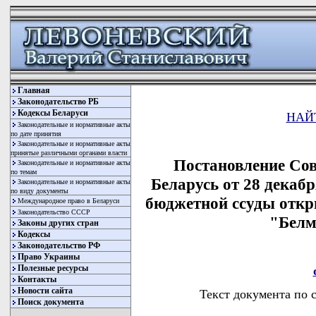
Главная
Законодательство РБ
Кодексы Беларуси
НАЙ
Законодательные и нормативные акты
по дате принятия
Законодательные и нормативные акты
принятые различными органами власти
Постановление Со
Законодательные и нормативные акты
по темам
Беларусь от 28 декаб
Законодательные и нормативные акты
по виду документы
бюджетной ссуды откр
Международное право в Беларуси
Законодательство СССР
"Белм
Законы других стран
Кодексы
Законодательство РФ
Право Украины
Полезные ресурсы
Контакты
Новости сайта
Текст документа по 
Поиск документа