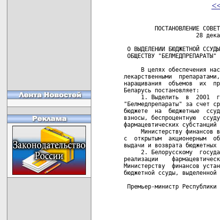
<
         ПОСТАНОВЛЕНИЕ СОВЕТ
                     28 дека
 О ВЫДЕЛЕНИИ БЮДЖЕТНОЙ ССУДЫ
 ОБЩЕСТВУ "БЕЛМЕДПРЕПАРАТЫ"

     В целях обеспечения нас
лекарственными  препаратами,
наращивания  объемов  их  пр
Беларусь постановляет:

     1. Выделить  в  2001  г
"Белмедпрепараты" за счет ср
бюджете  на  бюджетные  ссуд
взносы, беспроцентную  ссуду
фармацевтических субстанций 
     Министерству финансов в
с  открытым  акционерным  об
выдачи и возврата бюджетных 
     2. Белорусскому  госуда
реализации    фармацевтическ
Министерству  финансов устан
бюджетной ссуды, выделенной 
 Премьер-министр Республики 