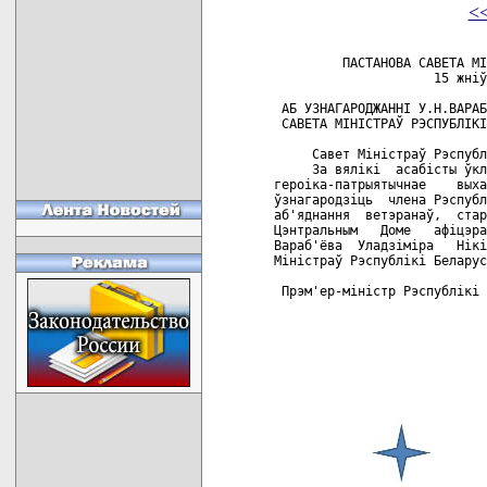
<
         ПАСТАНОВА САВЕТА МI
                     15 жнiў
 АБ УЗНАГАРОДЖАННI У.Н.ВАРАБ
 САВЕТА МIНIСТРАЎ РЭСПУБЛIКI
     Савет Мiнiстраў Рэспубл
     За вялiкi  асабiсты ўкл
героiка-патрыятычнае    выха
ўзнагародзiць  члена Рэспубл
аб'яднання  ветэранаў,  стар
Цэнтральным   Доме   афiцэра
Вараб'ёва  Уладзiмiра   Нiкi
Мiнiстраў Рэспублiкi Беларус
 Прэм'ер-мiнiстр Рэспублiкi 