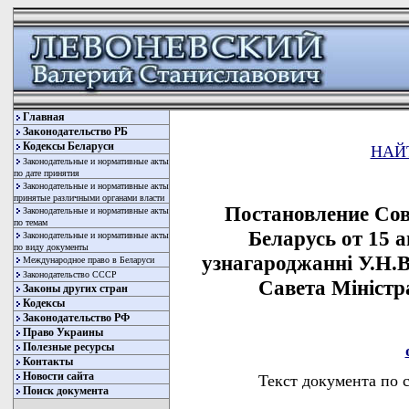
Главная
Законодательство РБ
Кодексы Беларуси
НАЙ
Законодательные и нормативные акты
по дате принятия
Законодательные и нормативные акты
принятые различными органами власти
Постановление Со
Законодательные и нормативные акты
по темам
Беларусь от 15 а
Законодательные и нормативные акты
по виду документы
узнагароджаннi У.Н.
Международное право в Беларуси
Законодательство СССР
Савета Мiнiстр
Законы других стран
Кодексы
Законодательство РФ
Право Украины
Полезные ресурсы
Контакты
Новости сайта
Текст документа по 
Поиск документа