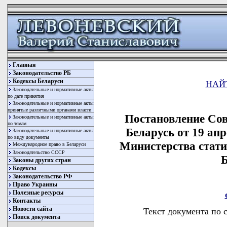
Главная
Законодательство РБ
Кодексы Беларуси
НАЙ
Законодательные и нормативные акты
по дате принятия
Законодательные и нормативные акты
принятые различными органами власти
Постановление Со
Законодательные и нормативные акты
по темам
Беларусь от 19 ап
Законодательные и нормативные акты
по виду документы
Министерства стати
Международное право в Беларуси
Законодательство СССР
Б
Законы других стран
Кодексы
Законодательство РФ
Право Украины
Полезные ресурсы
Контакты
Новости сайта
Текст документа по 
Поиск документа