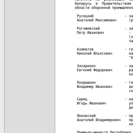
Беларусь  и  Правительством 
области оборонной промышленн
 Русецкий               - за
 Анатолий Максимович      (р
 Рогожевский            - за
 Петр Иванович            - 
                          (з
                          ча
 Азаматов               - ге
 Николай Ильясович        на
                          "А
 Захаренко              - за
 Евгений Федорович        ра
                          ко
 Покрышкин              - ге
 Владимир Иванович        ак
                          со
 Сырец                  - на
 Игорь Иванович           уп
                          де
 Янковский              - пр
 Анатолий Владимирович    пр
                          ко
 Премьер-министр Республики 