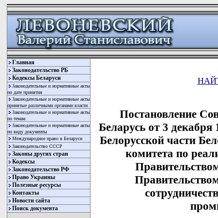
Главная
Законодательство РБ
Кодексы Беларуси
НАЙ
Законодательные и нормативные акты
по дате принятия
Законодательные и нормативные акты
принятые различными органами власти
Постановление Со
Законодательные и нормативные акты
по темам
Беларусь от 3 декабря
Законодательные и нормативные акты
по виду документы
Белорусской части Бел
Международное право в Беларуси
Законодательство СССР
комитета по реа
Законы других стран
Кодексы
Правительством
Законодательство РФ
Правительством
Право Украины
Полезные ресурсы
сотрудничеств
Контакты
Новости сайта
пром
Поиск документа