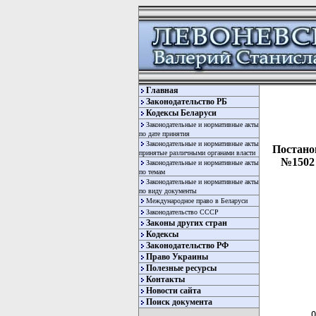
Главная
Законодательство РБ
Кодексы Беларуси
Законодательные и нормативные акты
по дате принятия
Законодательные и нормативные акты
Постано
принятые различными органами власти
№1502 
Законодательные и нормативные акты
по темам
Законодательные и нормативные акты
по виду документы
Международное право в Беларуси
Законодательство СССР
Законы других стран
Кодексы
Законодательство РФ
Право Украины
Полезные ресурсы
Контакты
  
Новости сайта
  
Поиск документа
 О