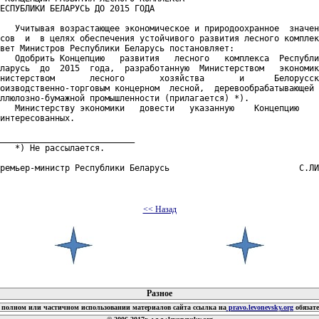
ЕСПУБЛИКИ БЕЛАРУСЬ ДО 2015 ГОДА

   Учитывая возрастающее экономическое и природоохранное  значен
сов  и  в целях обеспечения устойчивого развития лесного комплек
вет Министров Республики Беларусь постановляет:

   Одобрить Концепцию   развития   лесного   комплекса  Республи
ларусь  до  2015  года,  разработанную  Министерством   экономик
нистерством       лесного       хозяйства       и      Белорусск
оизводственно-торговым концерном  лесной,  деревообрабатывающей 
ллюлозно-бумажной промышленности (прилагается) *).

   Министерству экономики   довести   указанную    Концепцию    
интересованных.

___________________________

   *) Не рассылается.

ремьер-министр Республики Беларусь                          С.ЛИ
<< Назад
 документов
Разное
полном или частичном использовании материалов сайта ссылка на
pravo.levonevsky.org
обязат