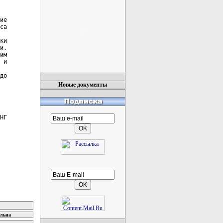
ие

са

ки

и,

им

 и

до

Новые документы
НГ

ельна