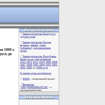
Законодательство Беларуси и
других стран
Законодательство России
кодексы
,
законы
,
указы
(избанное)
,
постановления
,
 1999 г.
архив
русь до
Законодательство Республики
Беларусь по дате принятия
:
2013
2012
2011
2010
2009
2008
2007
2006
2005
2004
2003
2002
2001
2000
до
2000 года
О защите прав потребителя
ЗОНА
- специальный проект
Бюллетень
"ПРЕДПРИНИМАТЕЛЬ"
- о
предпринимателях.