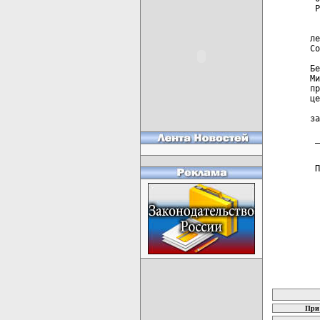
 Р
  
ле
Со
  
Бе
Ми
пр
це
  
за
 _
  
 П
карта новых
При 