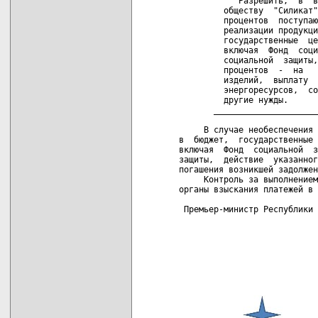
            Разрешить,  в  в
         обществу  "Силикат"
         процентов  поступаю
         реализации продукци
         государственные  це
         включая  Фонд  соци
         социальной  защиты,
         процентов  -  на   
         изделий,  выплату  
         энергоресурсов,  со
         другие нужды.

       _____________________
     В случае необеспечения 
в  бюджет,  государственные 
включая  Фонд  социальной  з
защиты,  действие  указанног
погашения возникшей задолжен
     Контроль за выполнением
органы взыскания платежей в 
 Премьер-министр Республики 