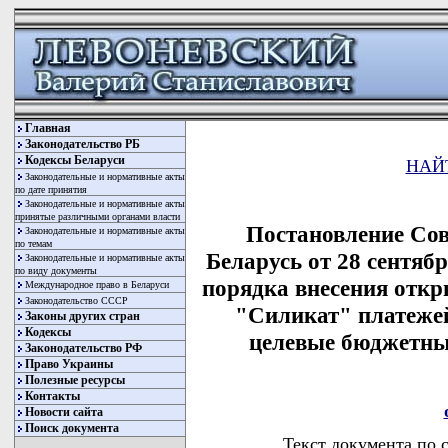
Главная
Законодательство РБ
Кодексы Беларуси
НАЙ
Законодательные и нормативные акты
по дате принятия
Законодательные и нормативные акты
принятые различными органами власти
Постановление Со
Законодательные и нормативные акты
по темам
Беларусь от 28 сентяб
Законодательные и нормативные акты
по виду документы
порядка внесения отк
Международное право в Беларуси
Законодательство СССР
"Силикат" платежей
Законы других стран
Кодексы
целевые бюджетны
Законодательство РФ
Право Украины
Полезные ресурсы
Контакты
Новости сайта
Поиск документа
Текст документа по 