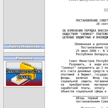
<
         ПОСТАНОВЛЕНИЕ СОВЕТ
                     28 сент
 ОБ ИЗМЕНЕНИИ ПОРЯДКА ВНЕСЕН
 ОБЩЕСТВОМ "СИЛИКАТ" ПЛАТЕЖЕ
 ЦЕЛЕВЫЕ БЮДЖЕТНЫЕ И ВНЕБЮДЖ
        [Изменения и дополне
            Постановление Со
         25 июля 2000 г. N 1
         Республики Беларусь
     Совет Министров Республ
     Разрешить,  в  виде иск
"Силикат" направлять до 1 ян
его счета денежных средств о
платежей  в бюджет, государс
фонды,   включая   Фонд  соц
социальной  защиты, погашени
на   приобретение   материал
заработной  платы,  оплату  
объектов социальной сферы и 
       _____________________
         Абзац  первый  пост
         постановлением Сове