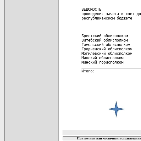
                            
 ВЕДОМОСТЬ

 проведения зачета в счет до
 республиканском бюджете

                            
 Брестский облисполком      
 Витебский облисполком      
 Гомельский облисполком     
 Гродненский облисполком    
 Могилевский облисполком    
 Минский облисполком        
 Минский горисполком        
 ___________________________
 Итого:                     
карта новых документов
При полном или частичном использовании 