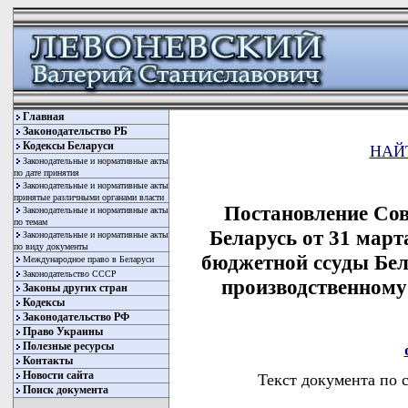
Главная
Законодательство РБ
Кодексы Беларуси
НАЙ
Законодательные и нормативные акты
по дате принятия
Законодательные и нормативные акты
принятые различными органами власти
Постановление Со
Законодательные и нормативные акты
по темам
Беларусь от 31 март
Законодательные и нормативные акты
по виду документы
бюджетной ссуды Бе
Международное право в Беларуси
Законодательство СССР
производственном
Законы других стран
Кодексы
Законодательство РФ
Право Украины
Полезные ресурсы
Контакты
Новости сайта
Текст документа по 
Поиск документа