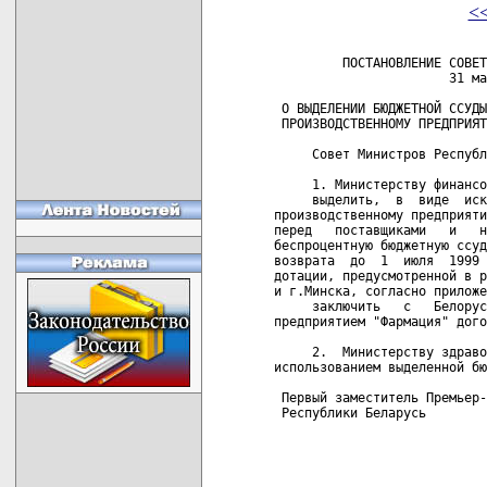
<
         ПОСТАНОВЛЕНИЕ СОВЕТ
                       31 ма
 О ВЫДЕЛЕНИИ БЮДЖЕТНОЙ ССУДЫ
 ПРОИЗВОДСТВЕННОМУ ПРЕДПРИЯТ
     Совет Министров Республ
     1. Министерству финансо
     выделить,  в  виде  иск
производственному предприяти
перед   поставщиками   и   н
беспроцентную бюджетную ссуд
возврата  до  1  июля  1999 
дотации, предусмотренной в р
и г.Минска, согласно приложе
     заключить   с   Белорус
предприятием "Фармация" дого
     2.  Министерству здраво
использованием выделенной бю
 Первый заместитель Премьер-
 Республики Беларусь        
                            
                            
                            