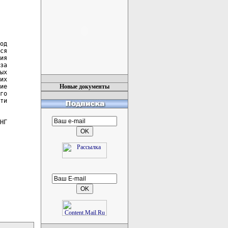
од

ся

ия

за

ых

их

ие

Новые документы
го

ти

НГ
