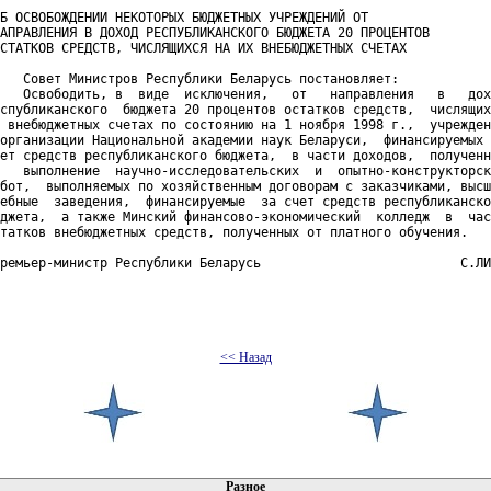
Б ОСВОБОЖДЕНИИ НЕКОТОРЫХ БЮДЖЕТНЫХ УЧРЕЖДЕНИЙ ОТ

АПРАВЛЕНИЯ В ДОХОД РЕСПУБЛИКАНСКОГО БЮДЖЕТА 20 ПРОЦЕНТОВ

СТАТКОВ СРЕДСТВ, ЧИСЛЯЩИХСЯ НА ИХ ВНЕБЮДЖЕТНЫХ СЧЕТАХ

   Совет Министров Республики Беларусь постановляет:

   Освободить, в  виде  исключения,   от   направления   в   дох
спубликанского  бюджета 20 процентов остатков средств,  числящих
 внебюджетных счетах по состоянию на 1 ноября 1998 г.,  учрежден
организации Национальной академии наук Беларуси,  финансируемых 
ет средств республиканского бюджета,  в части доходов,  полученн
   выполнение  научно-исследовательских  и  опытно-конструкторск
бот,  выполняемых по хозяйственным договорам с заказчиками, высш
ебные  заведения,  финансируемые  за счет средств республиканско
джета,  а также Минский финансово-экономический  колледж  в  час
татков внебюджетных средств, полученных от платного обучения.

ремьер-министр Республики Беларусь                          С.ЛИ
<< Назад
 документов
Разное