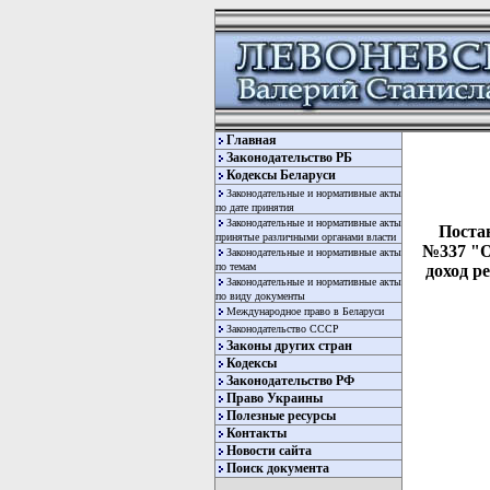
Главная
Законодательство РБ
Кодексы Беларуси
Законодательные и нормативные акты
по дате принятия
Законодательные и нормативные акты
Поста
принятые различными органами власти
№337 "О
Законодательные и нормативные акты
по темам
доход р
Законодательные и нормативные акты
по виду документы
Международное право в Беларуси
Законодательство СССР
Законы других стран
Кодексы
Законодательство РФ
Право Украины
Полезные ресурсы
Контакты
Новости сайта
  
Поиск документа
  