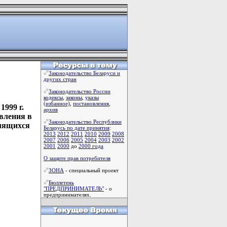
Законодательство Беларуси и
других стран
Законодательство России
кодексы
,
законы
,
указы
(избанное)
,
постановления
,
999 г.
архив
вления в
Законодательство Республики
слящихся
Беларусь по дате принятия
:
2013
2012
2011
2010
2009
2008
2007
2006
2005
2004
2003
2002
2001
2000
до
2000 года
О защите прав потребителя
ЗОНА
- специальный проект
Бюллетень
"ПРЕДПРИНИМАТЕЛЬ"
- о
предпринимателях.