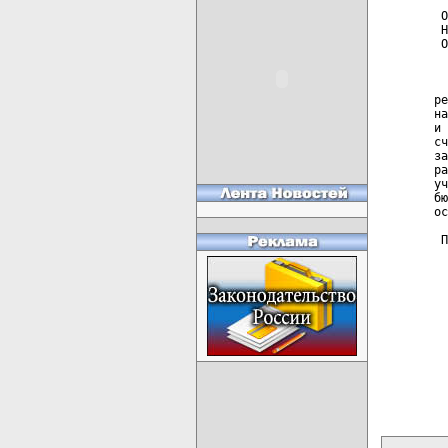
 О
 Н
 О
  
  
ре
на
и 
сч
за
ра
уч
бю
ос
 П
карта новых