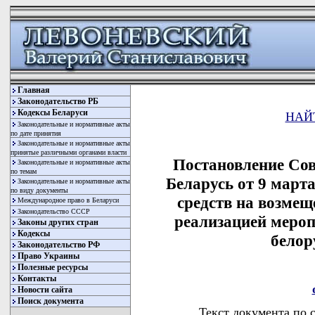
Главная
Законодательство РБ
Кодексы Беларуси
НАЙ
Законодательные и нормативные акты
по дате принятия
Законодательные и нормативные акты
принятые различными органами власти
Постановление Со
Законодательные и нормативные акты
по темам
Беларусь от 9 март
Законодательные и нормативные акты
по виду документы
средств на возмещ
Международное право в Беларуси
Законодательство СССР
реализацией меро
Законы других стран
Кодексы
белор
Законодательство РФ
Право Украины
Полезные ресурсы
Контакты
Новости сайта
Поиск документа
Текст документа по 