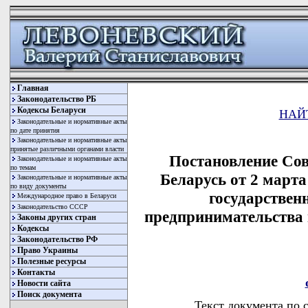
Главная
Законодательство РБ
Кодексы Беларуси
НАЙ
Законодательные и нормативные акты
по дате принятия
Законодательные и нормативные акты
принятые различными органами власти
Постановление Со
Законодательные и нормативные акты
по темам
Беларусь от 2 март
Законодательные и нормативные акты
по виду документы
государствен
Международное право в Беларуси
Законодательство СССР
предпринимательства 
Законы других стран
Кодексы
Законодательство РФ
Право Украины
Полезные ресурсы
Контакты
Новости сайта
Поиск документа
Текст документа по 