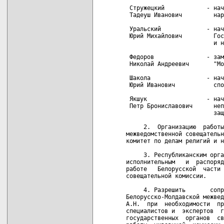
 Стружецкий            - нач
 Тадеуш Иванович         нар
 Уральский             - нач
 Юрий Михайлович         Гос
                         и н
 Федоров               - зам
 Николай Андреевич       "Мо
 Шакола                - нач
 Юрий Иванович           спо
 Якшук                 - нач
 Петр Брониславович      неп
                         защ
     2.  Организацию  работы
межведомственной совещательн
комитет по делам религий и н
     3. Республиканским орга
исполнительным   и  распоряд
работе   Белорусской  части 
совещательной комиссии.

     4. Разрешить       сопр
Белорусско-Молдавской межвед
А.Н.  при  необходимости  пр
специалистов и  экспертов  г
государственных  органов  св