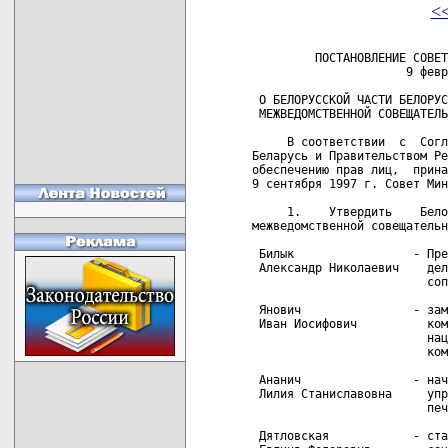
<
         ПОСТАНОВЛЕНИЕ СОВЕТ
                      9 февр
 О БЕЛОРУССКОЙ ЧАСТИ БЕЛОРУС
 МЕЖВЕДОМСТВЕННОЙ СОВЕЩАТЕЛЬ
     В соответствии  с  Согл
Беларусь и Правительством Ре
обеспечению прав лиц,  прина
9 сентября 1997 г. Совет Мин
     1.    Утвердить    Бело
межведомственной совещательн
 Билык                 - Пре
 Александр Николаевич    дел
                         соп
 Янович                - зам
 Иван Иосифович          ком
                         нац
                         ком
 Ананич                - нач
 Лилия Станиславовна     упр
                         печ
 Дятловская            - ста