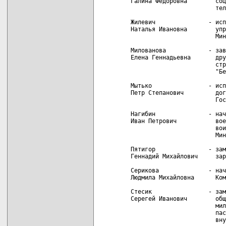
 Галина Федоровна        соц
                         тел
 Жилевич               - исп
 Наталья Ивановна        упр
                         Мин
 Милованова            - зав
 Елена Геннадьевна       дру
                         стр
                         "Бе
 Мытько                - исп
 Петр Степанович         дог
                         Гос
 Нагибин               - нач
 Иван Петрович           вое
                         вои
                         Мин
 Пятигор               - зам
 Геннадий Михайлович     зар
 Серикова              - нач
 Людмила Михайловна      Ком
 Стесик                - зам
 Серегей Иванович        общ
                         мил
                         пас
                         вну