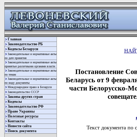
Главная
Законодательство РБ
Кодексы Беларуси
НАЙ
Законодательные и нормативные акты
по дате принятия
Законодательные и нормативные акты
принятые различными органами власти
Постановление Со
Законодательные и нормативные акты
по темам
Беларусь от 9 феврал
Законодательные и нормативные акты
по виду документы
части Белорусско-М
Международное право в Беларуси
Законодательство СССР
совещате
Законы других стран
Кодексы
Законодательство РФ
Право Украины
Полезные ресурсы
Контакты
Новости сайта
Текст документа по 
Поиск документа