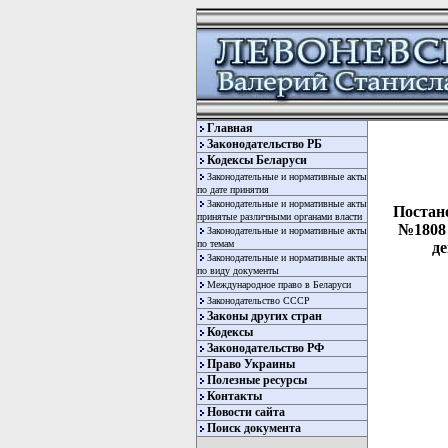
Главная
Законодательство РБ
Кодексы Беларуси
Законодательные и нормативные акты
по дате принятия
Законодательные и нормативные акты
Постан
принятые различными органами власти
№1808 
Законодательные и нормативные акты
по темам
де
Законодательные и нормативные акты
по виду документы
Международное право в Беларуси
Законодательство СССР
Законы других стран
Кодексы
Законодательство РФ
Право Украины
Полезные ресурсы
Контакты
  
Новости сайта
Поиск документа
  