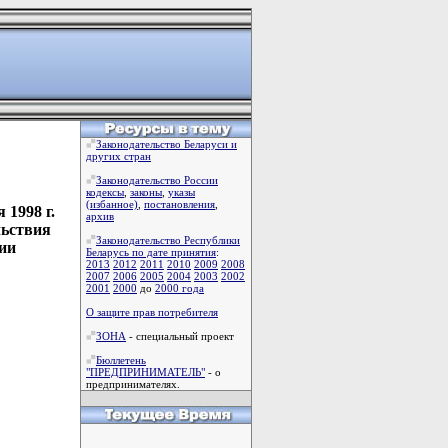
Законодательство Беларуси и
других стран
Законодательство России
кодексы
,
законы
,
указы
(избанное)
,
постановления
,
1998 г.
архив
льствия
Законодательство Республики
ии
Беларусь по дате принятия
:
2013
2012
2011
2010
2009
2008
2007
2006
2005
2004
2003
2002
2001
2000
до
2000 года
О защите прав потребителя
ЗОНА
- специальный проект
Бюллетень
"ПРЕДПРИНИМАТЕЛЬ"
- о
предпринимателях.