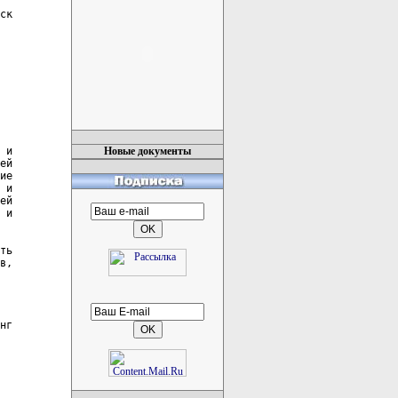
ск

 и

Новые документы
ей

ие

 и

ей

 и

ть

в,

нг
