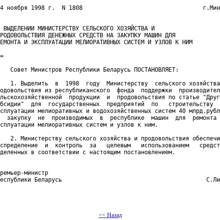
4 ноября 1998 г.  N 1808                                   г.Мин
 ВЫДЕЛЕНИИ МИНИСТЕРСТВУ СЕЛЬСКОГО ХОЗЯЙСТВА И

РОДОВОЛЬСТВИЯ ДЕНЕЖНЫХ СРЕДСТВ НА ЗАКУПКУ МАШИН ДЛЯ

ЕМОНТА И ЭКСПЛУАТАЦИИ МЕЛИОРАТИВНЫХ СИСТЕМ И УЗЛОВ К НИМ

=

   Совет Министров Республики Беларусь ПОСТАНОВЛЯЕТ:

   1. Выделить  в  1998  году  Министерству  сельского хозяйства
одовольствия из республиканского  фонда  поддержки  производител
льскохозяйственной  продукции  и  продовольствия по статье "Друг
бсидии"  для  государственных  предприятий  по   строительству  
сплуатации мелиоративных и водохозяйственных систем 40 млрд.рубл
  закупку  не  производимых  в  республике  машин  для  ремонта 
сплуатации мелиоративных систем и узлов к ним.

   2. Министерству сельского хозяйства и продовольствия обеспечи
спределение  и  контроль  за   целевым   использованием   средст
деленных в соответствии с настоящим постановлением.

ремьер-министр

еспублики Беларусь                                          С.Ли
<< Назад