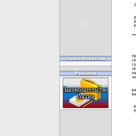
 2
 О
 П
 Р
==
  
  
пр
се
су
эк
на
эк
  
ра
вы
 П
 Р