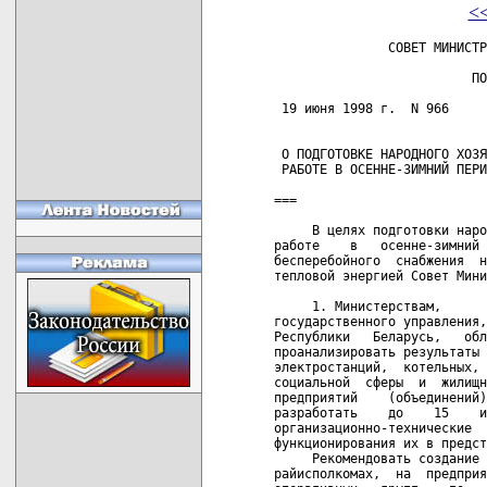
<
               СОВЕТ МИНИСТРОВ РЕСПУБЛИКИ БЕЛАРУСЬ

                          ПОСТАНОВЛЕНИЕ

 19 июня 1998 г.  N 966                                      г.Минск


 О ПОДГОТОВКЕ НАРОДНОГО ХОЗЯЙСТВА РЕСПУБЛИКИ К
 РАБОТЕ В ОСЕННЕ-ЗИМНИЙ ПЕРИОД 1998/99 ГОДА

===

     В целях подготовки народного хозяйства республики к  устойчивой
работе    в   осенне-зимний   период   1998/99   года,   обеспечения
бесперебойного  снабжения  населения   топливом,   электрической   и
тепловой энергией Совет Министров Республики Беларусь ПОСТАНОВЛЯЕТ:

     1. Министерствам,      другим      республиканским      органам
государственного управления, объединениям, подчиненным Правительству
Республики   Беларусь,   облисполкомам   и   Минскому   горисполкому
проанализировать результаты работы в предыдущий  отопительный  сезон
электростанций,  котельных, электрических и тепловых сетей, объектов
социальной  сферы  и  жилищно-коммунального  хозяйства,  транспорта,
предприятий    (объединений),   организаций,   колхозов,   совхозов,
разработать    до    15    июля    1998     г.     и     реализовать
организационно-технические   мероприятия  по  обеспечению  надежного
функционирования их в предстоящий осенне-зимний период.
     Рекомендовать создание   при   облисполкомах,    горисполкомах,
райисполкомах,  на  предприятиях  (в  объединениях) и в организациях
оперативных   групп    по    координации    проведения    предзимних
подготовительных работ.

     2. Одобрить предложения министерств,  объединений,  подчиненных
Правительству  Республики   Беларусь,   облисполкомов   и   Минского
горисполкома  по  выполнению  капитального ремонта тепловых сетей (с
преимущественным использованием предварительно  изолированных  труб,
изготавливаемых  на  предприятиях  республики)  и  созданию к началу
предстоящего отопительного сезона запасов топочного мазута  согласно
приложениям 1-4.

     3. Министерству     экономики     с    участием    Белорусского
государственного     энергетического     концерна,      Белорусского
государственного концерна по нефти и химии, Белорусского концерна по
топливу и газификации,  Белорусского государственного предприятия по
транспортировке  и  поставке  газа  "Белтрансгаз",  облисполкомов  и
Минского    горисполкома,     других     республиканских     органов
государственного управления и объединений, подчиненных Правительству
Республики Беларусь,  разработать до 1  сентября  1998  г.  варианты
режимов   энергоснабжения   народного   хозяйства   и   населения  в
осенне-зимний период 1998/99 года в условиях  возможного  сокращения
подачи в республику энергоносителей.

     4. Белорусскому государственному энергетическому концерну:
     разработать и   по  согласованию  с  облисполкомами  и  Минским
горисполкомом   утвердить   графики   ограничений    и    отключений
потребителей  электрической  и тепловой энергии от сетей Белорусской
энергосистемы;
     совместно с Государственным  комитетом  по  энергосбережению  и
энергетическому   надзору   усилить   контроль   за   осуществлением
предприятиями (объединениями) и  организациями  мер  по  недопущению
эксплуатации    в    отопительный    период   электрокотельных,   не
оборудованных баками-аккумуляторами и  автоматикой,  исключающей  их
работу в часы максимума нагрузок энергосистемы.

     5. Республиканским    органам    государственного   управления,
объединениям,   подчиненным   Правительству   Республики   Беларусь,
облисполкомам и Минскому горисполкому:

     5.1. обеспечить   оплату   в   полном  объеме  соответствующими
предприятиями (объединениями) и  организациями  потребленных  ими  в
1998  году  природного  газа,  электрической  и  тепловой  энергии и
погашение задолженности за указанные энергоресурсы.
     Предприятиям (объединениям)  -  поставщикам  природного   газа,
электрической  и  тепловой энергии при заключении с их потребителями
договоров определять объемы поставки им  энергетических  ресурсов  в
зависимости от состояния дел с расчетами за эти ресурсы;

     5.2. принять конкретные меры по сокращению потребления топлива,
электрической и тепловой энергии в предстоящий отопительный период.
     Министерству экономики совместно с Белорусским  государственным
энергетическим   концерном,   Белорусским  концерном  по  топливу  и
газификации,  Государственным  комитетом   по   энергосбережению   и
энергетическому надзору определить до 10 июля 1998 г. в соответствии
с законодательством временный порядок лимитирования  в  IV  квартале
1998 г.  и I квартале 1999 г.  отпуска потребителям природного газа,
электрической  и  тепловой  энергии,   предусматривающий   изменение
договорных   величин   в   зависимости   от   уровня   оплаты   этих
энергоресурсов и выполнения целевых показателей по энергосбережению.

     6. Облисполкомам и Минскому горисполкому:
     принять меры  по  созданию   запасов   топлива   в   котельных,
обеспечивающих тепловой энергией жилищный фонд,  объекты социального
и коммунально-бытового назначения,  и установить постоянный контроль
за   проведением   предприятиями   (объединениями)  и  организациями
предзимних подготовительных работ;
     рассмотреть вопрос об обновлении парка снегоуборочных и  других
коммунальных  машин и оборудования и своевременной подготовке их для
работы в зимних условиях;
     с участием   Белорусского   государственного    энергетического
концерна, Министерства жилищно-коммунального хозяйства, Министерства
по   управлению   государственным   имуществом    и    приватизации,
Министерства    промышленности,   других   республиканских   органов
государственного управления и объединений, подчиненных 