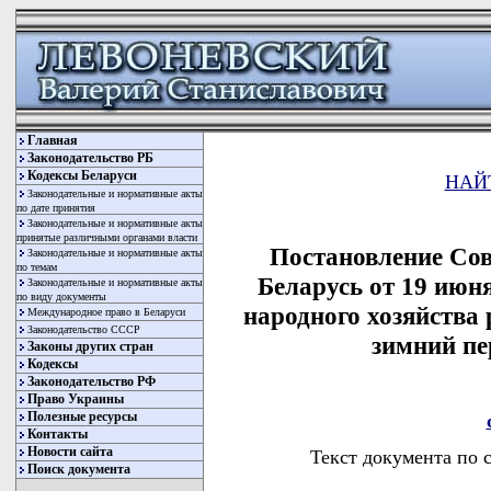
Главная
Законодательство РБ
Кодексы Беларуси
НАЙ
Законодательные и нормативные акты
по дате принятия
Законодательные и нормативные акты
принятые различными органами власти
Постановление Со
Законодательные и нормативные акты
по темам
Беларусь от 19 июня
Законодательные и нормативные акты
по виду документы
народного хозяйства 
Международное право в Беларуси
Законодательство СССР
зимний пе
Законы других стран
Кодексы
Законодательство РФ
Право Украины
Полезные ресурсы
Контакты
Новости сайта
Текст документа по 
Поиск документа