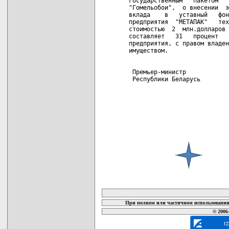
государственным   пакетом   
"Гомельобои",  о внесении  э
вклада    в   уставный   фон
предприятия  "МЕТАПАК"   тех
стоимостью  2  млн.долларов 
составляет   31   процент   
предприятия, с правом владен
имуществом.

 Премьер-министр

 Республики Беларусь        
карта новых документов
При полном или частичном использовании 
© 2006