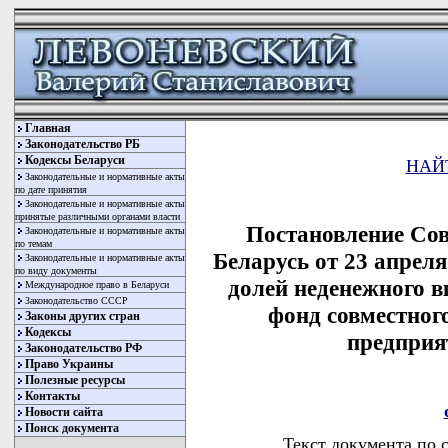
Главная
Законодательство РБ
Кодексы Беларуси
НАЙ
Законодательные и нормативные акты
по дате принятия
Законодательные и нормативные акты
принятые различными органами власти
Постановление Со
Законодательные и нормативные акты
по темам
Беларусь от 23 апреля
Законодательные и нормативные акты
по виду документы
долей неденежного в
Международное право в Беларуси
Законодательство СССР
фонд совместног
Законы других стран
Кодексы
предпри
Законодательство РФ
Право Украины
Полезные ресурсы
Контакты
Новости сайта
Поиск документа
Текст документа по 