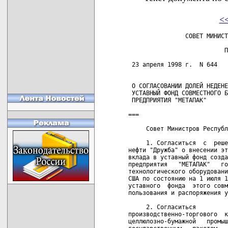
<
                СОВЕТ МИНИСТ
                           П
 23 апреля 1998 г.  N 644   
 О СОГЛАСОВАНИИ ДОЛЕЙ НЕДЕНЕ
 УСТАВНЫЙ ФОНД СОВМЕСТНОГО Б
 ПРЕДПРИЯТИЯ "МЕТАПАК"      
===

     Совет Министров Республ
     1. Согласиться  с  реше
нефти "Дружба" о внесении эт
вклада в уставный фонд созда
предприятия   "МЕТАПАК"   го
технологического оборудовани
США по состоянию на 1 июля 1
уставного  фонда  этого совм
пользования и распоряжения у
     2. Согласиться         
производственно-торгового  к
целлюлозно-бумажной   промыш