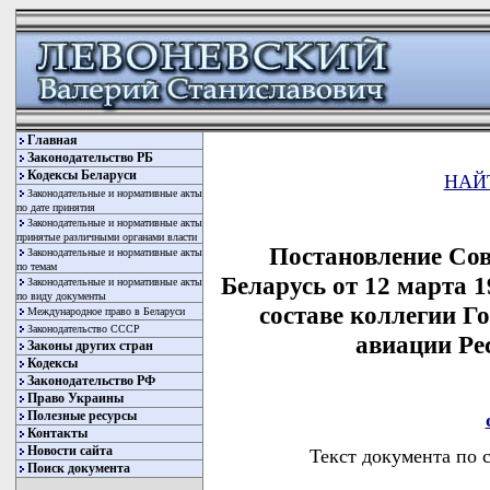
Главная
Законодательство РБ
Кодексы Беларуси
НАЙ
Законодательные и нормативные акты
по дате принятия
Законодательные и нормативные акты
принятые различными органами власти
Постановление Со
Законодательные и нормативные акты
по темам
Беларусь от 12 марта 
Законодательные и нормативные акты
по виду документы
составе коллегии Г
Международное право в Беларуси
Законодательство СССР
авиации Ре
Законы других стран
Кодексы
Законодательство РФ
Право Украины
Полезные ресурсы
Контакты
Новости сайта
Текст документа по 
Поиск документа