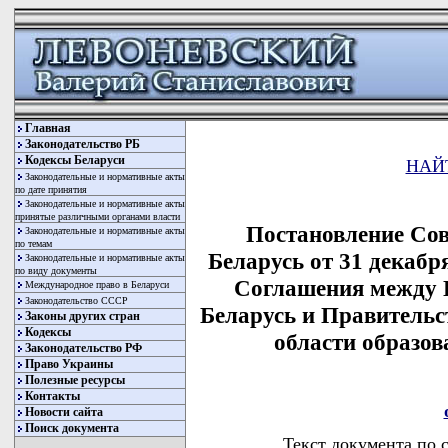
Главная
Законодательство РБ
Кодексы Беларуси
НАЙ
Законодательные и нормативные акты
по дате принятия
Законодательные и нормативные акты
принятые различными органами власти
Постановление Со
Законодательные и нормативные акты
по темам
Беларусь от 31 декабр
Законодательные и нормативные акты
по виду документы
Соглашения между 
Международное право в Беларуси
Законодательство СССР
Беларусь и Правитель
Законы других стран
Кодексы
области образов
Законодательство РФ
Право Украины
Полезные ресурсы
Контакты
Новости сайта
Поиск документа
Текст документа по 