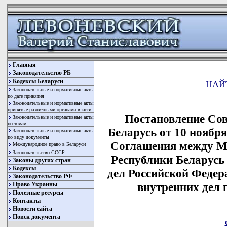
Главная
Законодательство РБ
Кодексы Беларуси
НАЙ
Законодательные и нормативные акты
по дате принятия
Законодательные и нормативные акты
принятые различными органами власти
Постановление Со
Законодательные и нормативные акты
по темам
Беларусь от 10 ноябр
Законодательные и нормативные акты
по виду документы
Соглашения между Ми
Международное право в Беларуси
Законодательство СССР
Республики Беларусь
Законы других стран
Кодексы
дел Российской Федер
Законодательство РФ
внутренних дел
Право Украины
Полезные ресурсы
Контакты
Новости сайта
Поиск документа