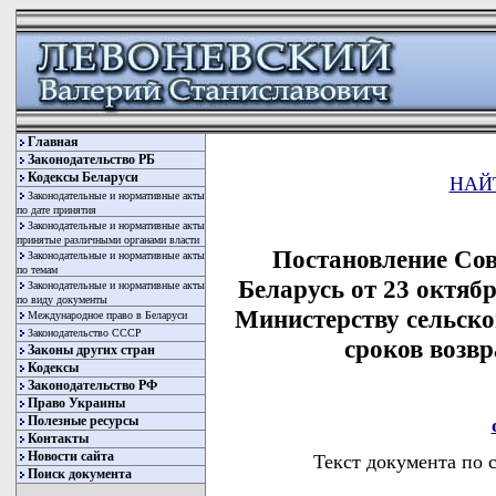
Главная
Законодательство РБ
Кодексы Беларуси
НАЙ
Законодательные и нормативные акты
по дате принятия
Законодательные и нормативные акты
принятые различными органами власти
Постановление Со
Законодательные и нормативные акты
по темам
Беларусь от 23 октяб
Законодательные и нормативные акты
по виду документы
Министерству сельско
Международное право в Беларуси
Законодательство СССР
сроков возв
Законы других стран
Кодексы
Законодательство РФ
Право Украины
Полезные ресурсы
Контакты
Новости сайта
Текст документа по 
Поиск документа