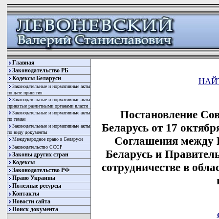
Главная
Законодательство РБ
Кодексы Беларуси
НАЙ
Законодательные и нормативные акты
по дате принятия
Законодательные и нормативные акты
принятые различными органами власти
Постановление Со
Законодательные и нормативные акты
по темам
Беларусь от 17 октябр
Законодательные и нормативные акты
по виду документы
Соглашения между 
Международное право в Беларуси
Законодательство СССР
Беларусь и Правител
Законы других стран
Кодексы
сотрудничестве в обла
Законодательство РФ
Право Украины
Полезные ресурсы
Контакты
Новости сайта
Поиск документа