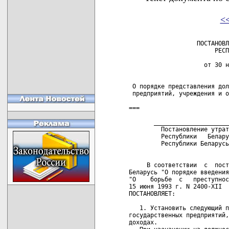
<
                   ПОСТАНОВЛ
                        РЕСП
                     от 30 н
 О порядке представления дол
 предприятий, учреждения и о
===

       _____________________
         Постановление утрат
         Республики   Белару
         Республики Беларусь
     В соответствии  с  пост
Беларусь "О порядке введения
"О    борьбе  с   преступнос
15 июня 1993 г. N 2400-XII  
ПОСТАНОВЛЯЕТ:

   1. Установить следующий п
государственных предприятий,
доходах.
