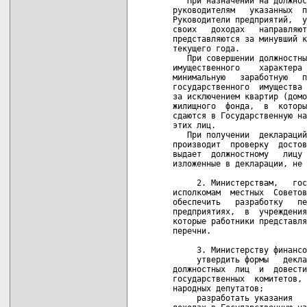
   При назначении на должнос
руководителям   указанных  п
Руководители предприятий,  у
своих   доходах   направляют
представляются за минувший к
текущего года.

   При совершении должностны
имущественного    характера 
минимальную   заработную   п
государственного  имущества 
за исключением квартир (домо
жилищного  фонда,  в  которы
сдаются в Государственную на
этих лиц.

   При получении  деклараций
производит  проверку  достов
выдает  должностному   лицу 
изложенные в декларации, не 
     2. Министерствам,   гос
исполкомам  местных  Советов
обеспечить   разработку   пе
предприятиях,  в  учреждения
которые работники представля
перечни.

     3. Министерству финансо
     утвердить формы   декла
должностных  лиц  и  довести
государственных  комитетов, 
народных депутатов;

     разработать указания   