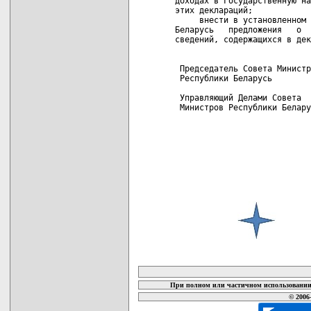
доходах в Государственную на
этих деклараций;

     внести в установленном 
Беларусь   предложения   о  
сведений, содержащихся в дек
 Председатель Совета Министр
 Республики Беларусь        
 Управляющий Делами Совета

 Министров Республики Белару
карта новых документов
При полном или частичном использовании 
© 2006