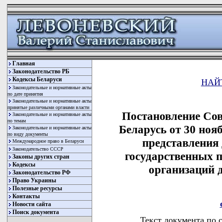
Главная
Законодательство РБ
Кодексы Беларуси
НАЙ
Законодательные и нормативные акты
по дате принятия
Законодательные и нормативные акты
принятые различными органами власти
Постановление Со
Законодательные и нормативные акты
по темам
Беларусь от 30 ноя
Законодательные и нормативные акты
по виду документы
представления
Международное право в Беларуси
Законодательство СССР
государственных 
Законы других стран
Кодексы
организаций 
Законодательство РФ
Право Украины
Полезные ресурсы
Контакты
Новости сайта
Поиск документа
Текст документа по 