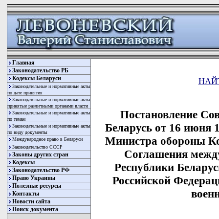
Главная
Законодательство РБ
Кодексы Беларуси
НАЙ
Законодательные и нормативные акты
по дате принятия
Законодательные и нормативные акты
принятые различными органами власти
Постановление Со
Законодательные и нормативные акты
по темам
Беларусь от 16 июня 
Законодательные и нормативные акты
по виду документы
Министра обороны Ко
Международное право в Беларуси
Законодательство СССР
Соглашения межд
Законы других стран
Кодексы
Республики Белару
Законодательство РФ
Российской Федерац
Право Украины
Полезные ресурсы
воен
Контакты
Новости сайта
Поиск документа