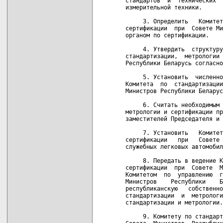
стандартов  и  технических  
измерительной техники.

     3. Определить   Комитет
сертификации  при  Совете Ми
органом по сертификации.

     4. Утвердить  структуру
стандартизации,  метрологии 
Республики Беларусь согласно
     5. Установить  численно
Комитета  по  стандартизации
Министров Республики Беларус
     6. Считать необходимым 
метрологии и сертификации пр
заместителей Председателя и 
     7. Установить   Комитет
сертификации   при   Совете 
служебных легковых автомобил
     8. Передать в ведение К
сертификации  при  Совете  М
Комитетом  по  управлению  г
Министров    Республики    Б
республиканскую   собственно
стандартизации  и  метрологи
стандартизации и метрологии.

     9. Комитету по стандарт