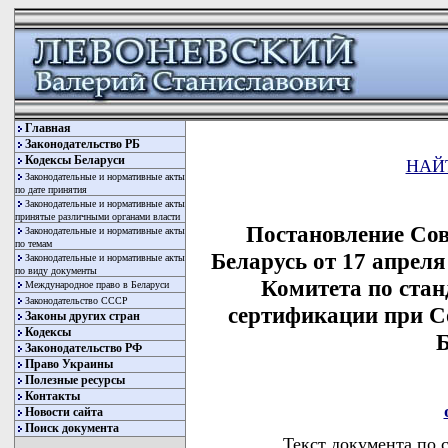
Главная
Законодательство РБ
Кодексы Беларуси
НАЙ
Законодательные и нормативные акты
по дате принятия
Законодательные и нормативные акты
принятые различными органами власти
Постановление Со
Законодательные и нормативные акты
по темам
Беларусь от 17 апреля
Законодательные и нормативные акты
по виду документы
Комитета по стан
Международное право в Беларуси
Законодательство СССР
сертификации при С
Законы других стран
Кодексы
Б
Законодательство РФ
Право Украины
Полезные ресурсы
Контакты
Новости сайта
Поиск документа
Текст документа по 