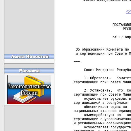
<
                   ПОСТАНОВЛ
                        РЕСП
                   от 17 апр
 Об образовании Комитета по 
 и сертификации при Совете М
===

     Совет Министров Республ
     1. Образовать   Комитет
сертификации при Совете Мини
     2. Установить,  что  Ко
сертификации при Совете Мини
     осуществляет руководств
сертификацией в республике;

     обеспечивает единство  
национальных эталонов единиц
     взаимодействует по   во
сертификации с уполномоченны
и региональными организациям
     осуществляет государств