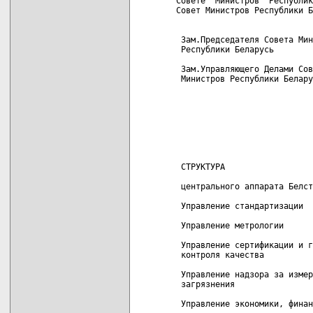
Совете  Министров  Республик
Совет Министров Республики Б
 Зам.Председателя Совета Мин
 Республики Беларусь        
 Зам.Управляющего Делами Сов
 Министров Республики Белару
                            
                            
                            
                            
 СТРУКТУРА

 центрального аппарата Белст
 Управление стандартизации

 Управление метрологии

 Управление сертификации и г
 контроля качества

 Управление надзора за измер
 загрязнения

 Управление экономики, финан