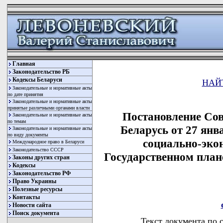
Главная
Законодательство РБ
Кодексы Беларуси
НАЙ
Законодательные и нормативные акты
по дате принятия
Законодательные и нормативные акты
принятые различными органами власти
Постановление Со
Законодательные и нормативные акты
по темам
Беларусь от 27 янв
Законодательные и нормативные акты
по виду документы
социально-эко
Международное право в Беларуси
Законодательство СССР
Государственном план
Законы других стран
Кодексы
Законодательство РФ
Право Украины
Полезные ресурсы
Контакты
Новости сайта
Поиск документа
Текст документа по 