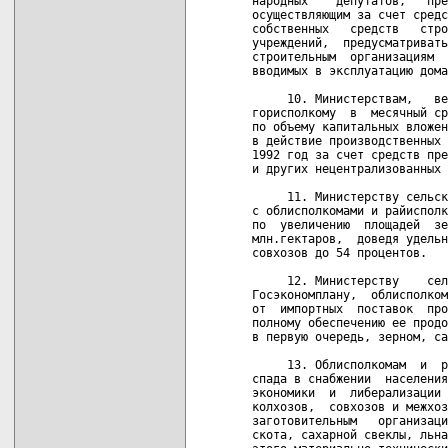
народных    депутатов,   пре
осуществляющим за счет средс
собственных   средств   стро
учреждений,  предусматривать
строительным  организациям  
вводимых в эксплуатацию дома
     10. Министерствам,   ве
горисполкому  в  месячный ср
по объему капитальных вложен
в действие производственных 
1992 год за счет средств пре
и других нецентрализованных 
     11. Министерству сельск
с облисполкомами и райисполк
по  увеличению  площадей  зе
млн.гектаров,  доведя удельн
совхозов до 54 процентов.

     12. Министерству    сел
Госэкономплану,  облисполком
от  импортных  поставок  про
полному обеспечению ее продо
в первую очередь, зерном, са
     13. Облисполкомам  и  р
спада в снабжении  населения
экономики  и  либерализации 
колхозов,  совхозов и межхоз
заготовительным   организаци
скота, сахарной свеклы, льна