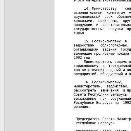
этого материально-технически
     14. Министерству    сел
исполнительным  комитетам  м
двухнедельный  срок  обеспеч
колхозами,  совхозами,  друг
продукции  и  заготовительны
государственные  закупки  пр
сырья.

     15. Госэкономплану  в  
ведомствам,  облисполкомам, 
организациям  задания  Госуд
важнейшие прогнозные показат
1992 год.

     Министерствам, ведомств
горисполкому  в  трехдневный
соответствующих заданий и по
предприятий, объединений и о
     16. Госэкономплану,    
министерствам,  ведомствам, 
рассмотреть  замечания  и пр
Совета Республики Беларусь, 
высказанные  при  обсуждении
Республики Беларусь на  1992
решения.

 Председатель Совета Министр
 Республики Беларусь        