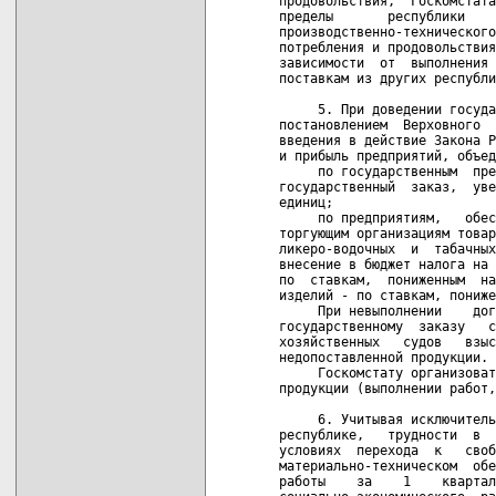
продовольствия,  Госкомстата
пределы       республики    
производственно-технического
потребления и продовольствия
зависимости  от  выполнения 
поставкам из других республи
     5. При доведении госуда
постановлением  Верховного  
введения в действие Закона Р
и прибыль предприятий, объед
     по государственным  пре
государственный  заказ,  уве
единиц;

     по предприятиям,   обес
торгующим организациям товар
ликеро-водочных  и  табачных
внесение в бюджет налога на 
по  ставкам,  пониженным  на
изделий - по ставкам, пониже
     При невыполнении    дог
государственному  заказу   с
хозяйственных   судов   взыс
недопоставленной продукции.

     Госкомстату организоват
продукции (выполнении работ,
     6. Учитывая исключитель
республике,   трудности  в  
условиях  перехода  к   своб
материально-техническом  обе
работы    за    1    квартал