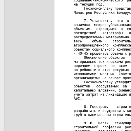
социально-экономического  ра
на текущий год.

     Госэкономплану представ
Министров Республики Беларус
     7. Установить,  что  в 
взаимных  межреспубликанских
объектам,  строящимся  в  со
последствий   катастрофы   н
распределяемыми материально-
весь     объем     строитель
агропромышленного  комплекса
объектам социального комплек
- 40-45 процентов объема стр
     Обеспечение объектов   
материально-техническими рес
перечнем  строек  по  всем  
потребности в этих ресурсах 
исполкомами  местных  Совето
организациями на основе прям
     Госэкономплану утвердит
объектов,  сооружаемых  за  
капитальных вложений, финанс
учета затрат на ликвидацию п
АЭС).

     8. Госстрою,    строите
разработать и осуществить ко
труб в капитальном строитель
     9. В   целях   стимулир
строительной  профессии  рек