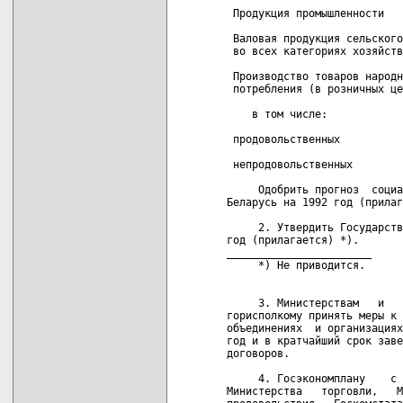
 Продукция промышленности   
 Валовая продукция сельского
 во всех категориях хозяйств
 Производство товаров народн
 потребления (в розничных це
    в том числе:

 продовольственных          
 непродовольственных        
     Одобрить прогноз  социа
Беларусь на 1992 год (прилаг
     2. Утвердить Государств
год (прилагается) *).

_______________________

     *) Не приводится.

     3. Министерствам   и   
горисполкому принять меры к 
объединениях  и организациях
год и в кратчайший срок заве
договоров.

     4. Госэкономплану    с 
Министерства   торговли,   М