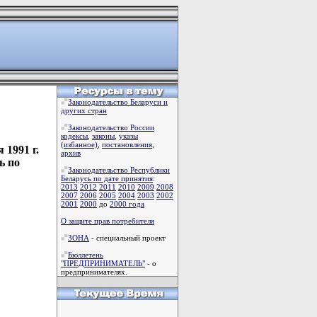
Законодательство Беларуси и
других стран
Законодательство России
кодексы
,
законы
,
указы
(избанное)
,
постановления
,
1991 г.
архив
ь по
Законодательство Республики
Беларусь по дате принятия
:
2013
2012
2011
2010
2009
2008
2007
2006
2005
2004
2003
2002
2001
2000
до
2000 года
О защите прав потребителя
ЗОНА
- специальный проект
Бюллетень
"ПРЕДПРИНИМАТЕЛЬ"
- о
предпринимателях.