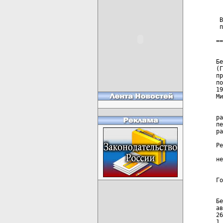
 В
 п
==
  
Бе
(Г
пр
по
19
Ми
  
ра
пе
ра
  
Ре
  
не
  
Го
  
Бе
ав
26
1 