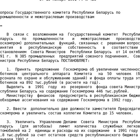
опросы Государственного комитета Республики Беларусь по

ромышленности и межотраслевым производствам

=

   В  связи с  возложением на  Государственный комитет  Республи
ларусь    по   промышленности    и   межотраслевым   производств
оскомпром) дополнительных  функций, связанных с  решением вопрос
инятия   в   республиканскую   собственность   в   соответствии 
становлением  Совета Министров  Республики Беларусь  от 14 октяб
91 г.  N 385 промышленных  предприятий союзного подчинения,  Сов
нистров Республики Беларусь ПОСТАНОВЛЯЕТ:

   1.  Принять  предложение  Госкомпрома об увеличении численнос
ботников  центрального  аппарата  Комитета   на  50  человек  (б
рсонала по охране и обслуживанию зданий) и фонда оплаты труда эт
ботников на 892 тыс.рублей (в расчете на год).

   Выделить  в  1991  году  из  резервного  фонда совета Министр
спублики Беларусь на содержание Госкомпрома 446 тыс.рублей.

   Министерству  финансов  предусмотреть в республиканском бюдже
обходимые ассигнования на содержание Госкомпрома в 1992 году.

   2. Ввести  дополнительно две должности заместителя Председате
скомпрома и увеличить состав коллегии Комитета до 15 человек.

   3.  Увеличить  Управлению Делами  Совета  Министров  Республи
ларусь   (для  автобазы)   лимит  количества   служебных  легков
томобилей на 2  единицы и расходы на их содержание  в 1991 году 
,8 тыс.рублей за счет остатков средств республиканского бюджета 
января 1991 г.
