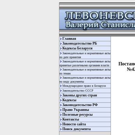
Главная
Законодательство РБ
Кодексы Беларуси
Законодательные и нормативные акты
по дате принятия
Законодательные и нормативные акты
Постан
принятые различными органами власти
№42
Законодательные и нормативные акты
по темам
Законодательные и нормативные акты
по виду документы
Международное право в Беларуси
Законодательство СССР
Законы других стран
Кодексы
Законодательство РФ
Право Украины
Полезные ресурсы
Контакты
  
Новости сайта
  
Поиск документа
  