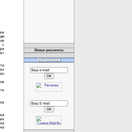
ки

ам

ов

 с

ря

Новые документы
ет

ти

ез

их

ов

те

ля

ки

ых

на

на
