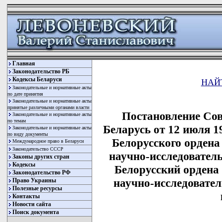
Главная
Законодательство РБ
Кодексы Беларуси
НАЙ
Законодательные и нормативные акты
по дате принятия
Законодательные и нормативные акты
принятые различными органами власти
Постановление Со
Законодательные и нормативные акты
по темам
Беларусь от 12 июля 1
Законодательные и нормативные акты
по виду документы
Белорусского ордена
Международное право в Беларуси
Законодательство СССР
научно-исследователь
Законы других стран
Кодексы
Белорусский ордена
Законодательство РФ
научно-исследовател
Право Украины
Полезные ресурсы
Контакты
Новости сайта
Поиск документа