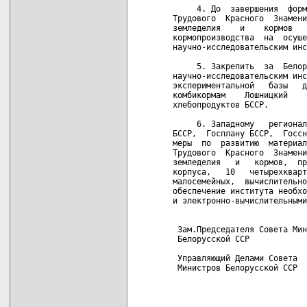
     4. До  завершения  форм
Трудового  Красного  Знамени
земледелия    и    кормов   
кормопроизводства  на  осуше
научно-исследовательским инс
     5. Закрепить  за  Белор
научно-исследовательским инс
экспериментальной   базы   д
комбикормам    Лошницкий    
хлебопродуктов БССР.

     6. Западному   регионал
БССР,  Госплану БССР,  Госсн
меры  по  развитию  материал
Трудового  Красного  Знамени
земледелия   и   кормов,  пр
корпуса,   10   четырехкварт
малосемейных,  вычислительно
обеспечение института необхо
и электронно-вычислительными
 Зам.Председателя Совета Мин
 Белорусской ССР            
 Управляющий Делами Совета

 Министров Белорусской ССР  