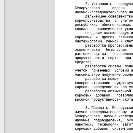
     2. Установить   следующ
Белорусского      ордена    
научно-исследовательского ин
     дальнейшее совершенство
кормопроизводства  с  учетом
республики,  обеспечивающих 
социально-экономических усло
     создание высокопродукти
кормовых  и  других  сельско
биотехнологии, генной и клет
     разработка прогрессивны
экологически   безопасных   
растениеводства,   позволяющ
продуктивности  сортов  при 
средств;

     разработка систем  поле
учетом  почвенных  условий и
максимальное получение биоло
     разработка новых       
совершенствование  существую
кормов, проведение их зоотех
     разработка оптимальной 
кормовых  добавок,  позволяю
высокой продуктивности скота
     3. Передать  Белорусско
научно-исследовательскому  и
Белорусского  научно-исследо
научные  подразделения,  осу
животных,  технологии  загот
кормовых добавок, систем зоо