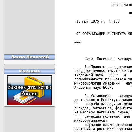
                  СОВЕТ МИНИ
                          ПО
 15 мая 1975 г.  N 156      
 ОБ ОРГАНИЗАЦИИ ИНСТИТУТА МИ
===

                            
     Совет Министров Белорус
     1. Принять  предложение
Государственным комитетом Со
Академией наук   СССР   и   
промышленности при Совете Ми
микробиологии Академии   нау
Академии наук БССР.

     2. Установить    следую
деятельности Института микро
     разработка научных осно
липидов, витаминов, ферменто
на местном непищевом сырье;

     селекция полезных  для 
микроорганизмов;

     изучение взаимоотношени
растений и роль микроорганиз