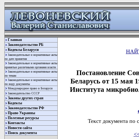
Главная
Законодательство РБ
Кодексы Беларуси
НАЙ
Законодательные и нормативные акты
по дате принятия
Законодательные и нормативные акты
принятые различными органами власти
Постановление Со
Законодательные и нормативные акты
по темам
Беларусь от 15 мая 
Законодательные и нормативные акты
по виду документы
Института микробио
Международное право в Беларуси
Законодательство СССР
Законы других стран
Кодексы
Законодательство РФ
Право Украины
Полезные ресурсы
Текст документа по 
Контакты
Новости сайта
Поиск документа
<