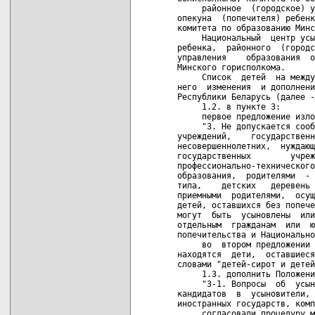
     районное  (городское) у
опекуна  (попечителя) ребенк
комитета по образованию Минс
     Национальный  центр усы
ребенка,  районного  (городс
управления    образования  о
Минского горисполкома.

     Список  детей  на между
него  изменения  и дополнени
Республики Беларусь (далее -
     1.2. в пункте 3:

     первое предложение изло
     "3. Не допускается сооб
учреждений,    государственн
несовершеннолетних,  нуждающ
государственных        учреж
профессионально-технического
образования,  родителями  - 
типа,    детских   деревень 
приемными  родителями,  осущ
детей, оставшихся без попече
могут  быть  усыновлены  или
отдельным  гражданам  или  ю
попечительства и Национально
     во  втором предложении 
находятся  дети,  оставшиеся
словами "детей-сирот и детей
     1.3. дополнить Положени
     "3-1. Вопросы  об  усын
кандидатов  в  усыновители, 
иностранных государств, комп
     согласовали процедуру м