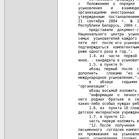
с   Положением  о  порядке  
усыновления    и    взаимоде
организациями  иностранных  
утвержденным  постановлением
21  сентября  2004  г.  №  1
Республики Беларусь, 2004 г.
     представили  документ-г
Национального  центра  усыно
семье  усыновителей каждого 
пяти  лет  после его усыновл
подтверждаться  компетентным
реже одного раза в год.";

     1.4. из  части  первой 
иное, - кандидаты в усыновит
     1.5. в пункте 9:

     абзац  первый  после  с
дополнить    словами  "из  ч
международное усыновление,";

     в    абзаце    седьмом 
"организации";

     абзац восьмой изложить 
     "информации  о  личност
него  родных  братьев  и  се
каких-либо особых нуждах реб
     1.6. из  пункта 10 слов
детское интернатное учрежден
     1.7. в пункте 12:

     часть первую изложить в
     "12. После  получения  
письменного  согласия компет
их  проживания  на  усыновле
центр  усыновления  готовит 