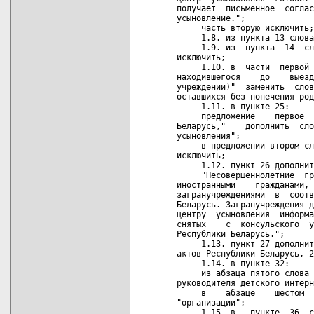
получает  письменное  соглас
усыновление.";

     часть вторую исключить;

     1.8. из пункта 13 слова
     1.9. из  пункта  14  сл
исключить;

     1.10. в  части  первой 
находившегося    до    выезд
учреждении)"  заменить  слов
оставшихся без попечения род
     1.11. в пункте 25:

     предложение    первое  
Беларусь,"    дополнить  сло
усыновления";

     в предложении втором сл
исключить;

     1.12. пункт 26 дополнит
     "Несовершеннолетние  гр
иностранными    гражданами, 
загранучреждениями  в  соотв
Беларусь. Загранучреждения д
центру  усыновления  информа
снятых    с  консульского  у
Республики Беларусь.";

     1.13. пункт 27 дополнит
актов Республики Беларусь, 2
     1.14. в пункте 32:

     из абзаца пятого слова 
руководителя детского интерн
     в    абзаце    шестом  
"организации";

     1.15. в   пункте  36  с