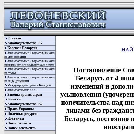
Главная
Законодательство РБ
Кодексы Беларуси
НАЙ
Законодательные и нормативные акты
по дате принятия
Законодательные и нормативные акты
принятые различными органами власти
Постановление Со
Законодательные и нормативные акты
по темам
Беларусь от 4 янв
Законодательные и нормативные акты
по виду документы
изменений и дополн
Международное право в Беларуси
Законодательство СССР
усыновления (удочерени
Законы других стран
Кодексы
попечительства над н
Законодательство РФ
лицами без гражданс
Право Украины
Полезные ресурсы
Беларусь, постоянно
Контакты
Новости сайта
иностран
Поиск документа