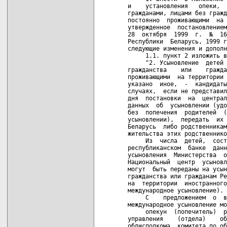
и    установления   опеки,  
гражданами, лицами без гражд
постоянно  проживающими  на 
утвержденное  постановлением
28  октября  1999  г.  №  16
Республики  Беларусь, 1999 г
следующие изменения и дополн
     1.1. пункт 2 изложить в
     "2. Усыновление  детей 
гражданства    или    гражда
проживающими  на территории 
указано  иное,  -  кандидаты
случаях,  если не представил
дня  постановки  на  централ
данных  об  усыновлении (удо
без  попечения  родителей  (
усыновлении),  передать  их 
Беларусь  либо родственникам
жительства этих родственнико
     Из  числа  детей,  сост
республиканском  банке  данн
усыновления  Министерства  о
Национальный  центр  усыновл
могут  быть переданы на усын
гражданства или гражданам Ре
на  территории  иностранного
международное усыновление).

     С    предложением  о  в
международное усыновление мо
     опекун  (попечитель)  р
управления    (отдела)    об
облисполкома, комитета по об