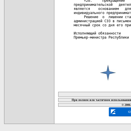
     «20.     Прекращение   
предпринимательской   деятел
является    основанием   для
индивидуального предпринимат
     Решение  о  лишении ста
администрацией СЭЗ в письмен
месячный срок со дня его при
Исполняющий обязанности     
Премьер-министра Республики 
карта новых документов
При полном или частичном использовании 
© 2006