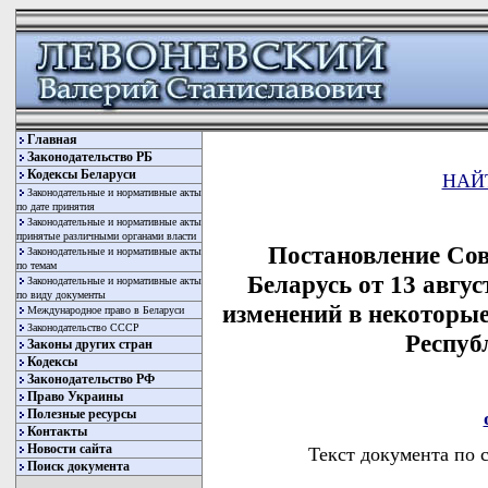
Главная
Законодательство РБ
Кодексы Беларуси
НАЙ
Законодательные и нормативные акты
по дате принятия
Законодательные и нормативные акты
принятые различными органами власти
Постановление Со
Законодательные и нормативные акты
по темам
Беларусь от 13 авгус
Законодательные и нормативные акты
по виду документы
изменений в некоторы
Международное право в Беларуси
Законодательство СССР
Респуб
Законы других стран
Кодексы
Законодательство РФ
Право Украины
Полезные ресурсы
Контакты
Новости сайта
Текст документа по 
Поиск документа