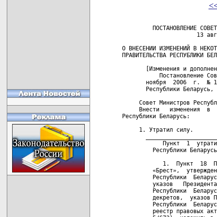
<
         ПОСТАНОВЛЕНИЕ СОВЕТ
                      13 авг
О ВНЕСЕНИИ ИЗМЕНЕНИЙ В НЕКОТ
ПРАВИТЕЛЬСТВА РЕСПУБЛИКИ БЕЛ
       [Изменения и дополнен
           Постановление Сов
       ноября  2006  г.  № 1
       Республики Беларусь, 
     Совет Министров Республ
     Внести   изменения  в  
Республики Беларусь:

     1. Утратил силу. 

       _____________________
            Пункт  1  утрати
         Республики Беларусь
            1.  Пункт  18  П
         «Брест»,  утвержден
         Республики  Беларус
         указов   Президента
         Республики  Беларус
         декретов,  указов П
         Республики  Беларус
         реестр правовых акт