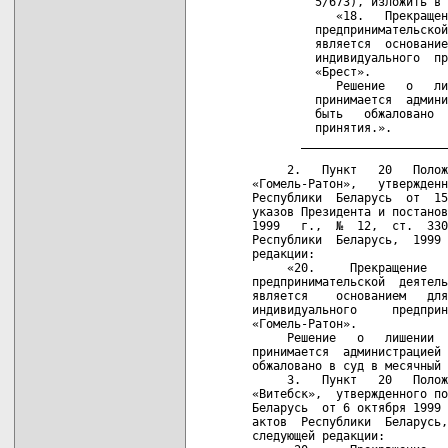
         5/673), изложить в 
            «18.   Прекращен
         предпринимательской
         является  основание
         индивидуального  пр
         «Брест».

            Решение   о   ли
         принимается  админи
         быть   обжаловано  
         принятия.».

       _____________________
     2.   Пункт   20   Полож
«Гомель-Ратон»,   утвержденн
Республики  Беларусь  от  15
указов Президента и постанов
1999   г.,  №  12,  ст.  330
Республики  Беларусь,  1999 
редакции:

     «20.     Прекращение   
предпринимательской  деятель
является    основанием   для
индивидуального     предприн
«Гомель-Ратон».

     Решение   о   лишении  
принимается  администрацией 
обжаловано в суд в месячный 
     3.   Пункт   20   Полож
«Витебск»,  утвержденного по
Беларусь  от 6 октября 1999 
актов  Республики  Беларусь,
следующей редакции:
