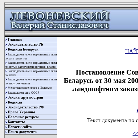
Главная
Законодательство РБ
Кодексы Беларуси
НАЙ
Законодательные и нормативные акты
по дате принятия
Законодательные и нормативные акты
принятые различными органами власти
Постановление Со
Законодательные и нормативные акты
по темам
Беларусь от 30 мая 20
Законодательные и нормативные акты
по виду документы
ландшафтном заказ
Международное право в Беларуси
Законодательство СССР
Законы других стран
Кодексы
Законодательство РФ
Право Украины
Полезные ресурсы
Текст документа по 
Контакты
Новости сайта
Поиск документа
<