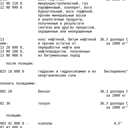
12 90 110 0        микрокристаллический, газ

12 90 990 0        парафиновый, озокерит, воск

                   буроугольный, воск торфяной,

                   прочие минеральные воски

                   и аналогичные продукты,

                   полученные в результате

                   синтеза или других процессов,

                   окрашенные или неокрашенные

13                 кокс нефтяной, битум нефтяной  36,3 доллара С
оме:               и прочие остатки от               за 1000 кг"
13 20 000 0,       переработки нефти или

13 90 100 0,       нефтепродуктов, полученных

13 90 900 0        из битуминозных пород

   после позиции:

825 10 000 0       гидразин и гидроксиламин и их    беспошлинно"

                   неорганические соли

полнить позициями:

902 20             бензол                         36,3 доллара С
                                                     за 1000 кг

02 30              толуол                         36,3 доллара С
                                                     за 1000 кг"
   позицию:

902 41 000 0 -     ксилолы                               6,5"

02 43 000 0
