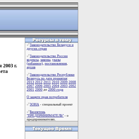
Законодательство Беларуси и
других стран
Законодательство России
кодексы
,
законы
,
указы
(избанное)
,
постановления
,
2003 г.
архив
вета
Законодательство Республики
Беларусь по дате принятия
:
2013
2012
2011
2010
2009
2008
2007
2006
2005
2004
2003
2002
2001
2000
до
2000 года
О защите прав потребителя
ЗОНА
- специальный проект
Бюллетень
"ПРЕДПРИНИМАТЕЛЬ"
- о
предпринимателях.