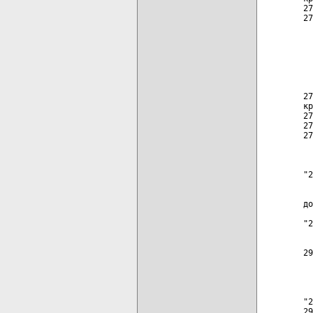
27
27
  
  
  
  
  
  
27
кр
27
27
27
  
"2
  
до
"2
  
29
  
  
"2
29