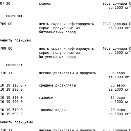
07 30              ксилол                         36,3 доллара С
                                                     за 1000 кг"
   позицию:

709 00             нефть сырая и нефтепродукты    29,8 доллара С
                   сырые, полученные из              за 1000 кг"

                   битуминозных пород

менить позицией:

709 00             нефть сырая и нефтепродукты    40,3 доллара С
                   сырые, полученные из              за 1000 кг"
                   битуминозных пород

   позиции:

710 11             легкие дистилляты и продукты       35 евро

                                                     за 1000 кг

10 19 110 0 -      средние дистилляты                 35 евро

10 19 290 0                                          за 1000 кг

10 19 310 0 -      газойли                            35 евро

10 19 490 0                                          за 1000 кг

10 19 510 0 -      топлива жидкие                     20 евро

10 19 690 0                                          за 1000 кг"

менить позициями:

710 11             легкие дистилляты и продукты   36,3 доллара С