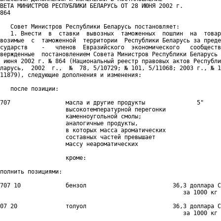
ВЕТА МИНИСТРОВ РЕСПУБЛИКИ БЕЛАРУСЬ ОТ 28 ИЮНЯ 2002 г.

864

   Совет Министров Республики Беларусь постановляет:

   1. Внести  в  ставки  вывозных  таможенных  пошлин  на  товар
возимые  с  таможенной  территории  Республики Беларусь за преде
сударств    -   членов  Евразийского  экономического   сообществ
вержденные  постановлением Совета Министров Республики Беларусь 
 июня 2002 г. № 864 (Национальный реестр правовых актов Республи
ларусь,  2002  г.,  №  78, 5/10729; № 101, 5/11068; 2003 г., № 1
11879), следующие дополнения и изменения:

   после позиции:

707                масла и другие продукты               5"

                   высокотемпературной перегонки

                   каменноугольной смолы;

                   аналогичные продукты,

                   в которых масса ароматических

                   составных частей превышает

                   массу неароматических

                   кроме:

полнить позициями:

707 10             бензол                         36,3 доллара С
                                                     за 1000 кг

07 20              толуол                         36,3 доллара С
                                                     за 1000 кг
