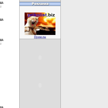
ША

;

ША

Приколы
ША

;

ША
