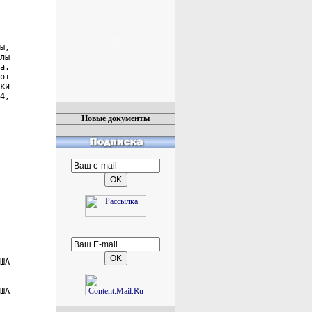
ы,

лы

а,

от

ки

4,

Новые документы
ША

ША
