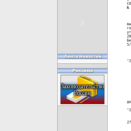
СО
№ 
  
  
вы
го
ут
28
Бе
5/
  
"2
  
  
  
  
  
  
  
до
"2
  
27
  