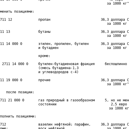
                                                     за 1000 кг"

менить позициями:

711 12             пропан                         36,3 доллара С
                                                     за 1000 кг

11 13              бутаны                         36,3 доллара С
                                                     за 1000 кг

11 14 000 0        этилен, пропилен, бутилен      36,3 доллара С
                   и бутадиен                        за 1000 кг

                   кроме:

 2711 14 000 0     бутилен-бутадиеновая фракция     беспошлинно

                   (смесь бутадиена-1,3

                   и углеводородов с-4)

11 19 000 0        прочие                         36,3 доллара С
                                                     за 1000 кг"
   после позиции:

711 21 000 0       газ природный в газообразном     5, но не мен
                   состоянии                           2,5 евро

                                                      за 1000 кг
полнить позициями:

712                вазелин нефтяной; парафин,     36,3 доллара С
оме:               воск нефтяной                     за 1000 кг
