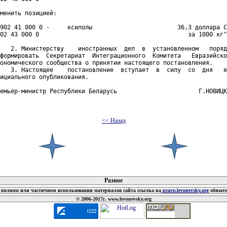
менить позицией:

902 41 000 0 -     ксилолы                        36,3 доллара С
02 43 000 0                                          за 1000 кг"
   2. Министерству    иностранных  дел  в  установленном   поряд
формировать  Секретариат  Интеграционного  Комитета   Евразийско
ономического сообщества о принятии настоящего постановления.

   3. Настоящее    постановление  вступает  в  силу  со  дня   е
ициального опубликования.

емьер-министр Республики Беларусь                       Г.НОВИЦК
<< Назад
 документов
Разное
полном или частичном использовании материалов сайта ссылка на
pravo.levonevsky.org
обязат
© 2006-2017г. www.levonevsky.org