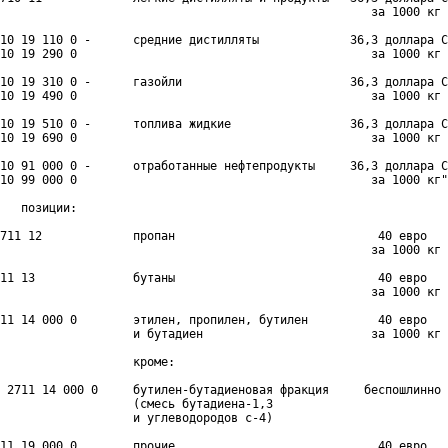
                                                     за 1000 кг

10 19 110 0 -      средние дистилляты             36,3 доллара С
10 19 290 0                                          за 1000 кг

10 19 310 0 -      газойли                        36,3 доллара С
10 19 490 0                                          за 1000 кг

10 19 510 0 -      топлива жидкие                 36,3 доллара С
10 19 690 0                                          за 1000 кг

10 91 000 0 -      отработанные нефтепродукты     36,3 доллара С
10 99 000 0                                          за 1000 кг"
   позиции:

711 12             пропан                             40 евро

                                                     за 1000 кг

11 13              бутаны                             40 евро

                                                     за 1000 кг

11 14 000 0        этилен, пропилен, бутилен          40 евро

                   и бутадиен                        за 1000 кг

                   кроме:

 2711 14 000 0     бутилен-бутадиеновая фракция     беспошлинно

                   (смесь бутадиена-1,3

                   и углеводородов с-4)

11 19 000 0        прочие                             40 евро
