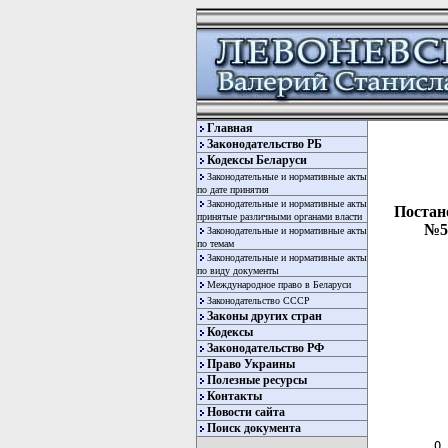
Главная
Законодательство РБ
Кодексы Беларуси
Законодательные и нормативные акты
по дате принятия
Законодательные и нормативные акты
Постан
принятые различными органами власти
№57
Законодательные и нормативные акты
по темам
Законодательные и нормативные акты
по виду документы
Международное право в Беларуси
Законодательство СССР
Законы других стран
Кодексы
Законодательство РФ
Право Украины
Полезные ресурсы
Контакты
  
Новости сайта
  
Поиск документа
О 