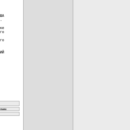
ША

.

ке

го

го

ИЙ

ельна