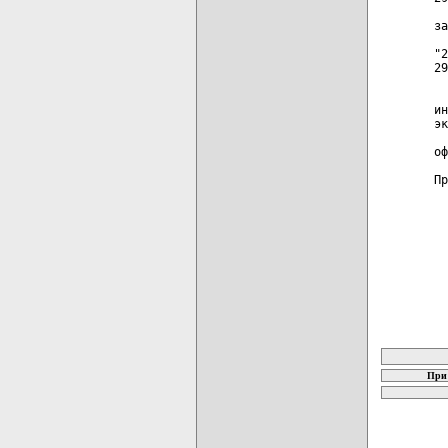
за
"2
29
  
ин
эк
  
оф
Пр
карта новых
При 