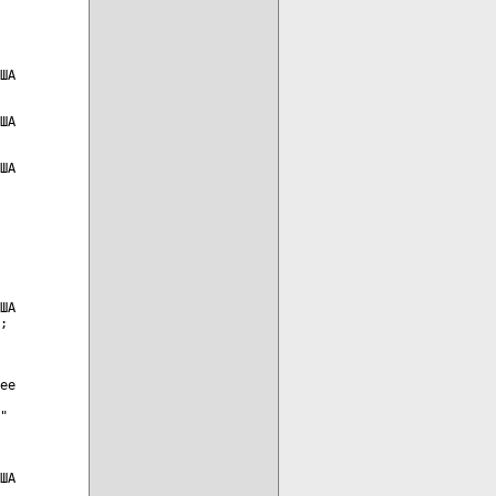
ША

ША

ША

ША

;

ее

"

ША
