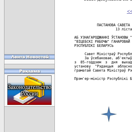
<
           ПАСТАНОВА САВЕТА 
                    13 лiста
АБ УЗНАГАРОДЖАННI ЎСТАНОВЫ "
"ВIЦЕБСКI РАБОЧЫ" ГАНАРОВАЙ 
РЭСПУБЛIКI БЕЛАРУСЬ

     Савет Miнicтpaў Рэспубл
     За ўсебаковае, аб'ектыў
з  85-годдзем  з  дня  выхад
установу  "Рэдакцыя  абласно
граматай Савета Miнiстpaў Рэ
Прэм'ер-мiнiстр Рэспублiкi Б
карта новых документов