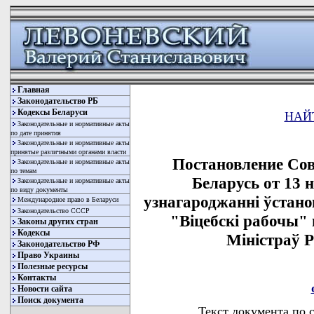
Главная
Законодательство РБ
Кодексы Беларуси
НАЙ
Законодательные и нормативные акты
по дате принятия
Законодательные и нормативные акты
принятые различными органами власти
Постановление Со
Законодательные и нормативные акты
по темам
Беларусь от 13 
Законодательные и нормативные акты
по виду документы
узнагароджаннi ўстан
Международное право в Беларуси
Законодательство СССР
"Вiцебскi рабочы"
Законы других стран
Кодексы
Мiнiстраў Р
Законодательство РФ
Право Украины
Полезные ресурсы
Контакты
Новости сайта
Поиск документа
Текст документа по 