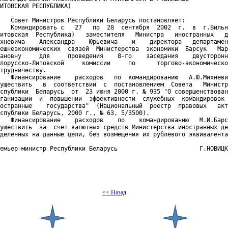
ИТОВСКАЯ РЕСПУБЛИКА)

   Совет Министров Республики Беларусь постановляет:

   Командировать с   27   по  28  сентября  2002  г.  в  г.Вильн
итовская  Республика)   заместителя   Министра   иностранных   д
хневича    Александра    Юрьевича    и    директора   департамен
ешнеэкономических  связей  Министерства  экономики  Барсук   Мар
ановну     для     проведения    8-го    заседания    двусторонн
лорусско-Литовской     комиссии     по      торгово-экономическо
трудничеству.

   Финансирование    расходов   по  командированию   А.Ю.Михневи
уществить   в  соответствии  с  постановлением  Совета   Министр
спублики  Беларусь  от  23 июня 2000 г. № 935 "О совершенствован
ганизации  и  повышении  эффективности  служебных  командировок 
остранные    государства"  (Национальный  реестр  правовых   акт
спублики Беларусь, 2000 г., № 63, 5/3500).

   Финансирование    расходов    по    командированию   М.И.Барс
уществить  за  счет валютных средств Министерства иностранных де
деленных на данные цели, без возмещения их рублевого эквивалента
емьер-министр Республики Беларусь                       Г.НОВИЦК
<< Назад