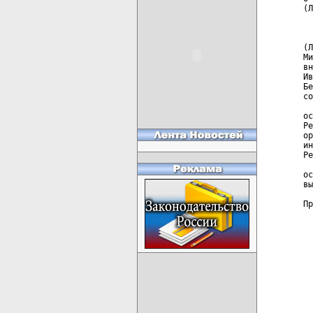
(Л
  
  
(Л
Ми
вн
Ив
Бе
со
  
ос
Ре
ор
ин
Ре
  
ос
вы
Пр