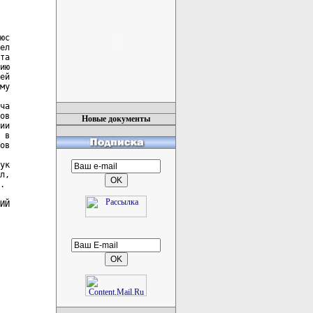
юс

ел

та

ию

ей

му

ча

ов

Новые документы
ии

 в

ов

ук

л,

.

ИЙ
