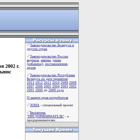
Законодательство Беларуси и
других стран
Законодательство России
кодексы
,
законы
,
указы
(избанное)
,
постановления
,
 2002 г.
архив
льнюс
Законодательство Республики
Беларусь по дате принятия
:
2013
2012
2011
2010
2009
2008
2007
2006
2005
2004
2003
2002
2001
2000
до
2000 года
О защите прав потребителя
ЗОНА
- специальный проект
Бюллетень
"ПРЕДПРИНИМАТЕЛЬ"
- о
предпринимателях.