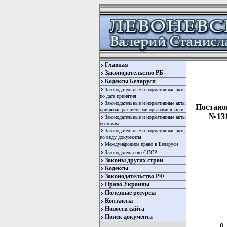
Главная
Законодательство РБ
Кодексы Беларуси
Законодательные и нормативные акты
по дате принятия
Законодательные и нормативные акты
Постано
принятые различными органами власти
№131
Законодательные и нормативные акты
по темам
Законодательные и нормативные акты
по виду документы
Международное право в Беларуси
Законодательство СССР
Законы других стран
Кодексы
Законодательство РФ
Право Украины
Полезные ресурсы
Контакты
  
Новости сайта
  
Поиск документа
О 