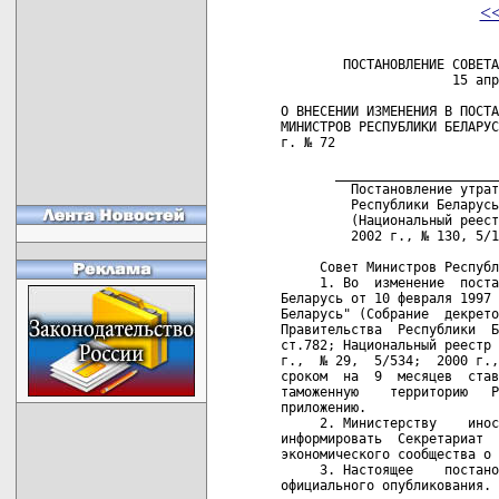
<
        ПОСТАНОВЛЕНИЕ СОВЕТА
                      15 апр
О ВНЕСЕНИИ ИЗМЕНЕНИЯ В ПОСТА
МИНИСТРОВ РЕСПУБЛИКИ БЕЛАРУС
г. № 72

       _____________________
         Постановление утрат
         Республики Беларусь
         (Национальный реест
         2002 г., № 130, 5/1
     Совет Министров Республ
     1. Во  изменение  поста
Беларусь от 10 февраля 1997 
Беларусь" (Собрание  декрето
Правительства  Республики  Б
ст.782; Национальный реестр 
г.,  № 29,  5/534;  2000 г.,
сроком  на  9  месяцев  став
таможенную    территорию   Р
приложению.

     2. Министерству    инос
информировать  Секретариат  
экономического сообщества о 
     3. Настоящее    постано
официального опубликования.
