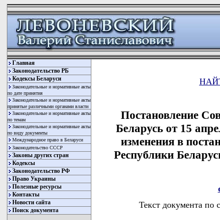
Главная
Законодательство РБ
Кодексы Беларуси
НАЙ
Законодательные и нормативные акты
по дате принятия
Законодательные и нормативные акты
принятые различными органами власти
Постановление Со
Законодательные и нормативные акты
по темам
Беларусь от 15 апре
Законодательные и нормативные акты
по виду документы
изменения в поста
Международное право в Беларуси
Законодательство СССР
Республики Беларусь
Законы других стран
Кодексы
Законодательство РФ
Право Украины
Полезные ресурсы
Контакты
Новости сайта
Текст документа по 
Поиск документа