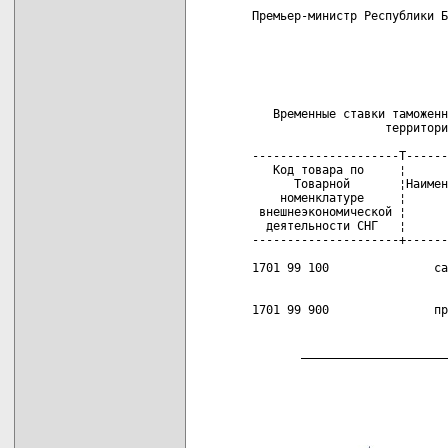
Премьер-министр Республики Б
                            
                            
                            
                            
   Временные ставки таможенн
                   территори
---------------------T------
   Код товара по     ¦      
      Товарной       ¦Наимен
    номенклатуре     ¦      
 внешнеэкономической ¦      
  деятельности СНГ   ¦      
---------------------+------
1701 99 100               са
                            
1701 99 900               пр
                            
       _____________________