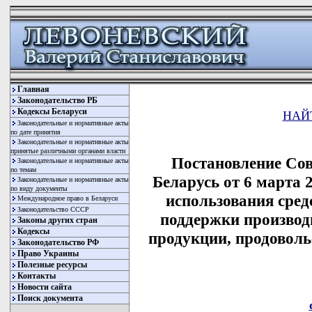
Главная
Законодательство РБ
Кодексы Беларуси
НАЙ
Законодательные и нормативные акты
по дате принятия
Законодательные и нормативные акты
принятые различными органами власти
Постановление Со
Законодательные и нормативные акты
по темам
Беларусь от 6 марта 
Законодательные и нормативные акты
по виду документы
использования сред
Международное право в Беларуси
Законодательство СССР
поддержки производ
Законы других стран
Кодексы
продукции, продоволь
Законодательство РФ
Право Украины
Полезные ресурсы
Контакты
Новости сайта
Поиск документа