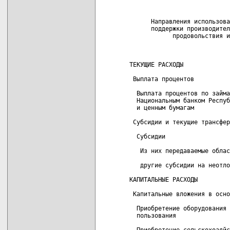
                            
      Направления использова
      поддержки производител
            продовольствия и
                            
ТЕКУЩИЕ РАСХОДЫ             
 Выплата процентов          
  Выплата процентов по займа
  Национальным банком Респуб
  и ценным бумагам

 Субсидии и текущие трансфер
  Субсидии                  
   Из них передаваемые облас
   другие субсидии на неотло
КАПИТАЛЬНЫЕ РАСХОДЫ         
 Капитальные вложения в осно
  Приобретение оборудования 
  пользования

  Приобретение сельскохозяйс