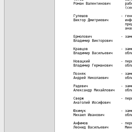
Роман Валентинович       раб
                         (сек
Гулешов                - гене
Виктор Дмитриевич        инф
                         пре
                         ана
Ермолович              - заме
Владимир Викторович

Кравцов                - зам
Владимир Васильевич      обли
Новацкий               - пер
Владимир Германович      обли
Позняк                 - зам
Андрей Николаевич        обли
Радевич                - зам
Александр Михайлович     обли
Сверж                  - пер
Анатолий Иосифович

Юхимук                 - зам
Михаил Иванович          обли
Анфимов                - перв
Леонид Васильевич        Минс