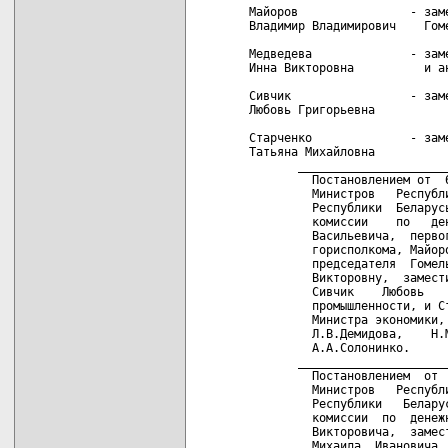
Майоров                - заме
Владимир Владимирович    Гоме
Медведева              - заме
Инна Викторовна          и ан
Сивчик                 - зам
Любовь Григорьевна

Старченко              - заме
Татьяна Михайловна

       _____________________
         Постановлением от  
         Министров   Республ
         Республики  Беларус
         комиссии    по   де
         Васильевича,  перво
         горисполкома, Майор
         председателя  Гомел
         Викторовну,  замест
         Сивчик    Любовь   
         промышленности, и С
         Министра экономики,
         Л.В.Демидова,    Н.
         А.А.Солонинко.

       _____________________
         Постановлением  от 
         Министров   Республ
         Республики   Белару
         комиссии  по  денеж
         Викторовича,  замес
         Михаила  Ивановича,