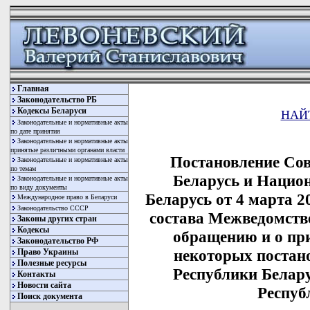
Главная
Законодательство РБ
Кодексы Беларуси
НАЙ
Законодательные и нормативные акты
по дате принятия
Законодательные и нормативные акты
принятые различными органами власти
Постановление Со
Законодательные и нормативные акты
по темам
Беларусь и Нацио
Законодательные и нормативные акты
по виду документы
Беларусь от 4 марта 2
Международное право в Беларуси
Законодательство СССР
состава Межведомств
Законы других стран
Кодексы
обращению и о пр
Законодательство РФ
некоторых постан
Право Украины
Полезные ресурсы
Республики Белар
Контакты
Новости сайта
Респуб
Поиск документа