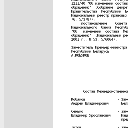
1211/40 "Об изменении состав
обращению"  (Собрание  декре
Правительства  Республики  Б
Национальный реестр правовых
76, 5/3787);

     постановление    Совета
Национального  банка  Респуб
"Об   изменении  состава  Ме
обращению"  (Национальный ре
2001 г., № 53, 5/6064).

Заместитель Премьер-министра
Республики Беларусь         
А.КОБЯКОВ                   
                            
                             
                            
                            
                            
                             
      Состав Межведомственно
Кобяков                - Зам
Андрей Владимирович      Бела
Сенько                 - зам
Владимир Ярославович     Наци
                         пред
Титов                  - зам