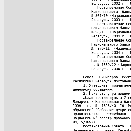
         Беларусь, 2002 г., №
            Постановление Со
         Национального  банк
         № 301/10 (Националь
         Беларусь, 2003 г., №
            Постановление Со
         Национального банка
         № 98/1   (Националь
         Беларусь, 2004 г., №
            Постановление Со
         Национального банка
         №  879/11  (Национа
         Беларусь, 2004 г., №
            Постановление Со
         Национального банка
         г. № 1550/22 (Нацио
         Беларусь, 2004 г., №
     Совет   Министров  Респ
Республики Беларусь постановл
     1. Утвердить  прилагаем
денежному обращению.

     2. Признать утратившими 
     абзац третий пункта 2 п
Беларусь и Национального бан
1999   г.  №  1626/40  "О  М
обращению" (Собрание декрето
Правительства   Республики  
Национальный реестр правовых
84, 5/1893);

     постановление Совета   
Национального  банка  Респуб