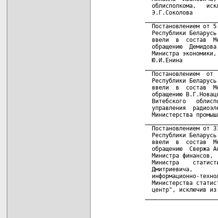
         облисполкома,   иск
         Э.Г.Соколова

       _____________________
         Постановлением от 5
         Республики Беларусь
         ввели  в  состав  М
         обращению  Демидова
         Министра экономики,
         Ю.И.Енина

       _____________________
         Постановлением  от 
         Республики Беларусь
         ввели  в  состав  М
         обращению В.Г.Новац
         Витебского   облисп
         управления  радиоэл
         Министерства промышл
       _____________________
         Постановлением от 3
         Республики Беларусь
         ввели  в  состав  М
         обращению  Свержа А
         Министра финансов, 
         Министра    статист
         Дмитриевича,       
         информационно-техно
         Министерства статис
         центр", исключив из
       _____________________