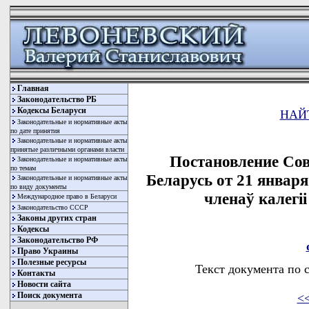
Главная
Законодательство РБ
Кодексы Беларуси
НАЙ
Законодательные и нормативные акты
по дате принятия
Законодательные и нормативные акты
принятые различными органами власти
Постановление Со
Законодательные и нормативные акты
по темам
Беларусь от 21 января
Законодательные и нормативные акты
по виду документы
членаў калегi
Международное право в Беларуси
Законодательство СССР
Законы других стран
Кодексы
Законодательство РФ
Право Украины
Полезные ресурсы
Текст документа по 
Контакты
Новости сайта
Поиск документа
<