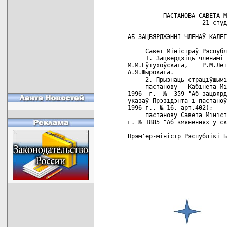
          ПАСТАНОВА САВЕТА М
                     21 студ
АБ ЗАЦВЯРДЖЭННI ЧЛЕНАЎ КАЛЕГ
     Савет Мiнiстраў Рэспубл
     1. Зацвердзiць членамi 
М.М.Еўтухоўскага,    Р.М.Лет
А.Я.Шырокага.

     2. Прызнаць страцiўшымi
     пастанову   Кабiнета Мi
1996  г.  №  359 "Аб зацвярд
указаў Прэзiдэнта i пастаноў
1996 г., № 16, арт.402);

     пастанову Савета Мiнiст
г. № 1885 "Аб змяненнях у ск
Прэм'ер-мiнiстр Рэспублiкi Б