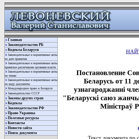
Главная
Законодательство РБ
Кодексы Беларуси
НАЙ
Законодательные и нормативные акты
по дате принятия
Законодательные и нормативные акты
принятые различными органами власти
Постановление Со
Законодательные и нормативные акты
по темам
Беларусь от 11 д
Законодательные и нормативные акты
по виду документы
узнагароджаннi чле
Международное право в Беларуси
Законодательство СССР
"Беларускi саюз жанч
Законы других стран
Кодексы
Мiнiстраў Р
Законодательство РФ
Право Украины
Полезные ресурсы
Контакты
Новости сайта
Поиск документа
Текст документа по 