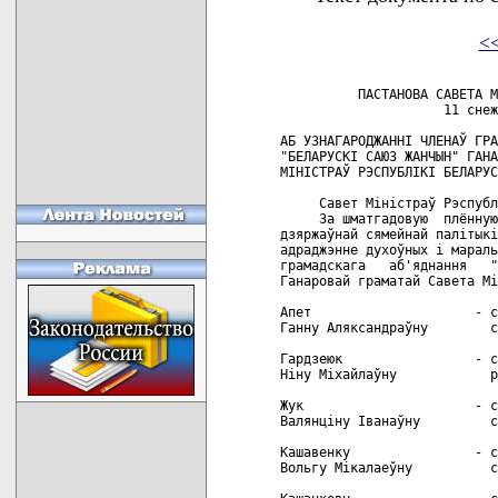
<
          ПАСТАНОВА САВЕТА М
                     11 снеж
АБ УЗНАГАРОДЖАННI ЧЛЕНАЎ ГРА
"БЕЛАРУСКI САЮЗ ЖАНЧЫН" ГАНА
МIНIСТРАЎ РЭСПУБЛIКI БЕЛАРУС
     Савет Мiнiстраў Рэспубл
     За шматгадовую  плённую
дзяржаўнай сямейнай палiтыкi
адраджэнне духоўных i мараль
грамадскага   аб'яднання   "
Ганаровай граматай Савета Мi
Апет                     - с
Ганну Аляксандраўну        с
Гардзеюк                 - с
Нiну Мiхайлаўну            р
Жук                      - с
Валянцiну Iванаўну         с
Кашавенку                - с
Вольгу Мiкалаеўну          с