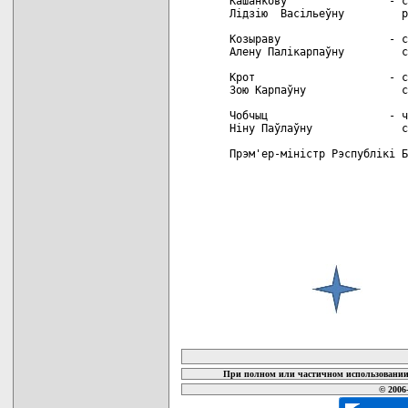
Кашанкову                - с
Лiдзiю  Васiльеўну         р
Козыраву                 - с
Алену Палiкарпаўну         с
Крот                     - с
Зою Карпаўну               с
Чобчыц                   - ч
Нiну Паўлаўну              с
Прэм'ер-мiнiстр Рэспублiкi Б
карта новых документов
При полном или частичном использовании 
© 2006