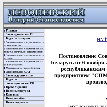
Главная
Законодательство РБ
Кодексы Беларуси
НАЙ
Законодательные и нормативные акты
по дате принятия
Законодательные и нормативные акты
принятые различными органами власти
Постановление Со
Законодательные и нормативные акты
по темам
Беларусь от 6 ноября
Законодательные и нормативные акты
по виду документы
республиканским
Международное право в Беларуси
Законодательство СССР
предприятием "СПМК
Законы других стран
Кодексы
произво
Законодательство РФ
Право Украины
Полезные ресурсы
Контакты
Новости сайта
Поиск документа
Текст документа по 