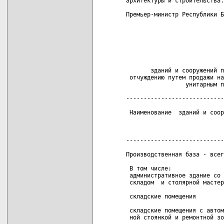
архитектуры и строительства.

Премьер-министр Республики Б
                            
                            
                            
                            
                            
       зданий и сооружений п
 отчуждению путем продажи на
                 унитарным п
----------------------------
                            
 Наименование  зданий и соор
                            
                            
                            
----------------------------
Производственная база - всег
 В том числе:

 административное здание со 
 складом  и столярной мастер
 складские помещения        
 складские помещения с автом
 ной стоянкой и ремонтной зо