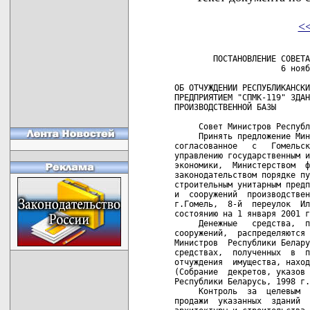
<
        ПОСТАНОВЛЕНИЕ СОВЕТА
                      6 нояб
ОБ ОТЧУЖДЕНИИ РЕСПУБЛИКАНСКИ
ПРЕДПРИЯТИЕМ "СПМК-119" ЗДАН
ПРОИЗВОДСТВЕННОЙ БАЗЫ

     Совет Министров Республ
     Принять предложение Мин
согласованное   с   Гомельск
управлению государственным и
экономики,  Министерством  ф
законодательством порядке пу
строительным унитарным предп
и  сооружений  производствен
г.Гомель,  8-й  переулок  Ил
состоянию на 1 января 2001 г
     Денежные   средства,  п
сооружений,  распределяются 
Министров  Республики Белару
средствах,  полученных  в  п
отчуждения  имущества, наход
(Собрание  декретов, указов 
Республики Беларусь, 1998 г.
     Контроль  за  целевым  
продажи  указанных  зданий  