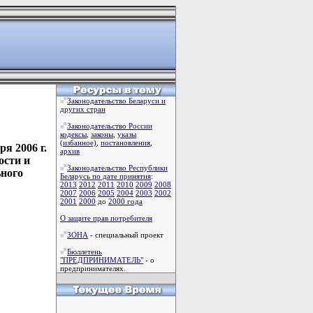
Законодательство Беларуси и
других стран
Законодательство России
кодексы
,
законы
,
указы
(избанное)
,
постановления
,
я 2006 г.
архив
ости и
Законодательство Республики
ьного
Беларусь по дате принятия
:
2013
2012
2011
2010
2009
2008
2007
2006
2005
2004
2003
2002
2001
2000
до
2000 года
О защите прав потребителя
ЗОНА
- специальный проект
Бюллетень
"ПРЕДПРИНИМАТЕЛЬ"
- о
предпринимателях.