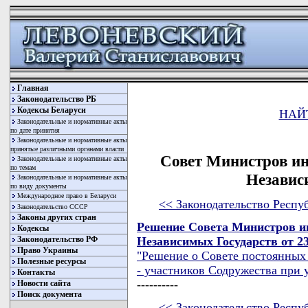
Главная
Законодательство РБ
Кодексы Беларуси
НАЙ
Законодательные и нормативные акты
по дате принятия
Законодательные и нормативные акты
принятые различными органами власти
Совет Министров и
Законодательные и нормативные акты
по темам
Независ
Законодательные и нормативные акты
по виду документы
Международное право в Беларуси
<< Законодательство Респу
Законодательство СССР
Законы других стран
Решение Совета Министров и
Кодексы
Независимых Государств от 23 
Законодательство РФ
Право Украины
"Решение о Совете постоянных
Полезные ресурсы
- участников Содружества при 
Контакты
----------
Новости сайта
Поиск документа
<< Законодательство Респу