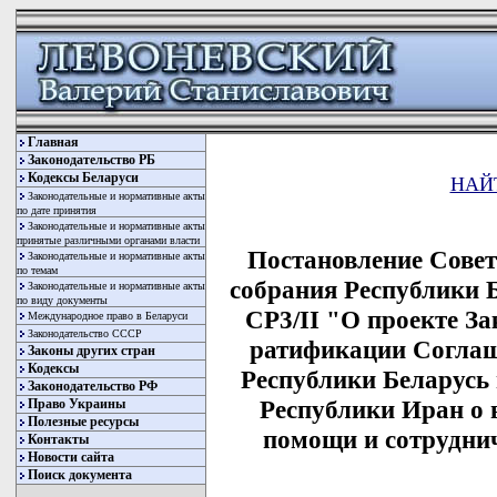
Главная
Законодательство РБ
Кодексы Беларуси
НАЙ
Законодательные и нормативные акты
по дате принятия
Законодательные и нормативные акты
принятые различными органами власти
Постановление Сове
Законодательные и нормативные акты
по темам
собрания Республики Б
Законодательные и нормативные акты
по виду документы
СР3/II "О проекте З
Международное право в Беларуси
Законодательство СССР
ратификации Соглаш
Законы других стран
Кодексы
Республики Беларусь
Законодательство РФ
Республики Иран о
Право Украины
Полезные ресурсы
помощи и сотрудни
Контакты
Новости сайта
Поиск документа