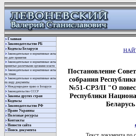
Главная
Законодательство РБ
Кодексы Беларуси
НАЙ
Законодательные и нормативные акты
по дате принятия
Законодательные и нормативные акты
принятые различными органами власти
Постановление Сове
Законодательные и нормативные акты
по темам
собрания Республики 
Законодательные и нормативные акты
по виду документы
№51-СР3/II "О повес
Международное право в Беларуси
Законодательство СССР
Республики Национа
Законы других стран
Кодексы
Беларусь
Законодательство РФ
Право Украины
Полезные ресурсы
Контакты
Новости сайта
Поиск документа
Текст документа по 