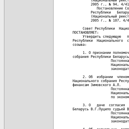
         (Национальный реест
         2005 г., № 94, 4/41
            Постановление Со
         Республики   Белару
         (Национальный реест
         2005 г., № 107, 4/4
     Совет Республики  Нацио
ПОСТАНОВЛЯЕТ:

     Утвердить следующую   п
Республики  Национального  с
созыва:

     1. О признании полномоч
собрания Республики Беларусь
                   Постоянна
                   Националь
                   законодат
                            
     2. Об  избрании  членом
Национального собрания Респу
финансам Зимовского А.Л.

                   Постоянна
                   Националь
                   по эконом
                            
     3. О   даче  согласия  
Беларусь В.Г.Пуцило судьей В
                   Постоянна
                   Националь
                   законодат
                            