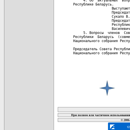
     4. Об  актуальных  вопр
Республике Беларусь.

                   Выступают
                   Председат
                   Сукало В.
                   Председат
                   Республик
                   Василевич
     5. Вопросы  членов  Сов
Республики  Беларусь  (совме
Национального собрания Респу
Председатель Совета Республи
Национального собрания Респу
карта новых документов
При полном или частичном использовании 
© 2006