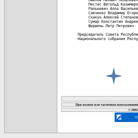
     Пестис Витольд Казимиро
     Ралькевич Алла Васильев
     Савченко Владимир Егоро
     Скакун Алексей Степанов
     Сумар Константин Андрее
     Шершень Петр Петрович.

Председатель Совета Республи
Национального собрания Респу
карта новых документов
При полном или частичном использовании 
© 2006