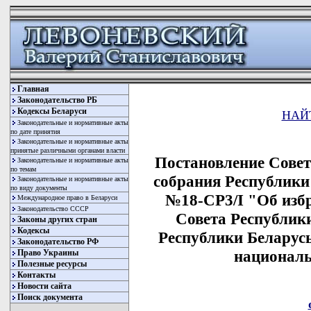
Главная
Законодательство РБ
Кодексы Беларуси
НАЙ
Законодательные и нормативные акты
по дате принятия
Законодательные и нормативные акты
принятые различными органами власти
Постановление Сове
Законодательные и нормативные акты
по темам
собрания Республики 
Законодательные и нормативные акты
по виду документы
№18-СР3/I "Об изб
Международное право в Беларуси
Законодательство СССР
Совета Республик
Законы других стран
Кодексы
Республики Беларус
Законодательство РФ
националь
Право Украины
Полезные ресурсы
Контакты
Новости сайта
Поиск документа