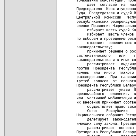
толковании Конституции, прое
     дает  согласие  на  наз
Председателя  Конституционно
Суда, Председателя и судей В
Центральной  комиссии  Респу
республиканских референдумов
членов Правления Национально
     избирает шесть судей Ко
     избирает  шесть членов 
по выборам и проведению респ
     отменяет  решения местн
законодательству;

     принимает решение о рос
систематического    или    г
законодательства и в иных сл
     рассматривает   выдвину
против  Президента  Республи
измены  или  иного  тяжкого 
расследовании.  При  наличии
третей  голосов  от  полного
Президента Республики Белару
     рассматривает  указы  П
чрезвычайного  положения,  в
или  частичной мобилизации и
их внесения принимает соотве
     осуществляет право зако
     Совет    Республики    
Национального собрания Респу
     делегирует  законодател
имеющих силу закона, Президе
     рассматривает  вопросы 
Президента Республики Белару