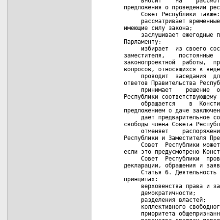
     вносит    на    рассмот
предложения о проведении рес
     Совет Республики также:

     рассматривает временные
имеющие силу закона;

     заслушивает ежегодные п
Парламенту;

     избирает  из своего сос
заместителя,    постоянные  
законопроектной  работы,  пр
вопросов, относящихся к веде
     проводит  заседания  дл
ответов Правительства Респуб
     принимает    решение  о
Республики соответствующему 
     обращается    в  Консти
предложением о даче заключен
     дает предварительное со
свободы члена Совета Республ
     отменяет    распоряжени
Республики и Заместителя Пре
     Совет  Республики может
если это предусмотрено Конст
     Совет  Республики  пров
декларации, обращения и заяв
     Статья 6. Деятельность 
принципах:

     верховенства права и за
     демократичности;

     разделения властей;

     коллективного свободног
     приоритета общепризнанн