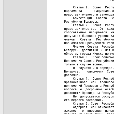
                          ОБ
     Статья 1.  Совет  Респу
Парламента   -   Национально
представительного и законода
     Компетенция  Совета  Ре
Республики Беларусь.

     Статья 2.  Совет  Респу
представительства.  От  кажд
голосованием  избираются  на
депутатов базового уровня ка
членов   Совета   Республики
назначаются Президентом Респ
     Членом  Совета  Республ
Беларусь, достигший 30 лет и
области, города Минска не ме
     Статья 3.  Срок полномо
Полномочия Совета Республики
только в случае войны.

     В  случаях и в порядке,
Беларусь,   полномочия  Сове
досрочно.

     Статья 4.  Совет Респуб
чрезвычайного  или  военного
полномочий Президента Респуб
вопроса  о  досрочном  освоб
должности Президента Республ
     Не  допускается роспуск
его первого заседания.

     Статья 5. Совет Республ
     одобряет  или отклоняет
законов   о  внесении  измен