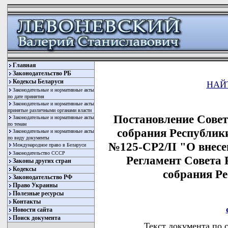
Главная
Законодательство РБ
Кодексы Беларуси
НАЙ
Законодательные и нормативные акты
по дате принятия
Законодательные и нормативные акты
принятые различными органами власти
Постановление Сове
Законодательные и нормативные акты
по темам
собрания Республики
Законодательные и нормативные акты
по виду документы
№125-СР2/II "О внесе
Международное право в Беларуси
Законодательство СССР
Регламент Совета
Законы других стран
Кодексы
собрания Р
Законодательство РФ
Право Украины
Полезные ресурсы
Контакты
Новости сайта
Поиск документа
Текст документа по 