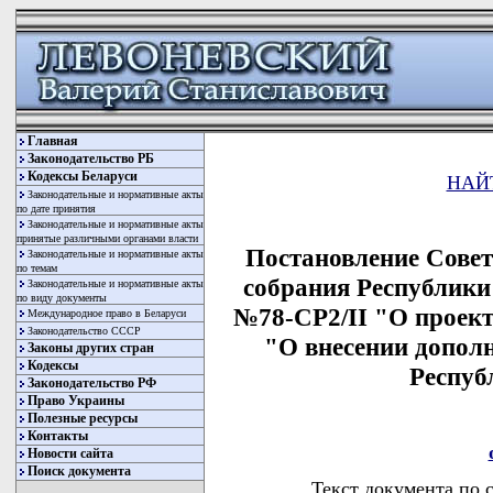
Главная
Законодательство РБ
Кодексы Беларуси
НАЙ
Законодательные и нормативные акты
по дате принятия
Законодательные и нормативные акты
принятые различными органами власти
Постановление Сове
Законодательные и нормативные акты
по темам
собрания Республики 
Законодательные и нормативные акты
по виду документы
№78-СР2/II "О проект
Международное право в Беларуси
Законодательство СССР
"О внесении допол
Законы других стран
Кодексы
Респуб
Законодательство РФ
Право Украины
Полезные ресурсы
Контакты
Новости сайта
Поиск документа
Текст документа по 