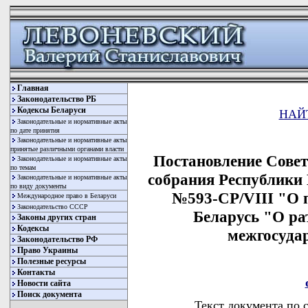
Главная
Законодательство РБ
Кодексы Беларуси
НАЙ
Законодательные и нормативные акты
по дате принятия
Законодательные и нормативные акты
принятые различными органами власти
Постановление Сове
Законодательные и нормативные акты
по темам
собрания Республики Б
Законодательные и нормативные акты
по виду документы
№593-СР/VIII "О 
Международное право в Беларуси
Законодательство СССР
Беларусь "О р
Законы других стран
Кодексы
межгосуда
Законодательство РФ
Право Украины
Полезные ресурсы
Контакты
Новости сайта
Поиск документа
Текст документа по 