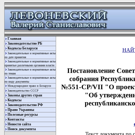
Главная
Законодательство РБ
Кодексы Беларуси
НАЙ
Законодательные и нормативные акты
по дате принятия
Законодательные и нормативные акты
принятые различными органами власти
Постановление Сове
Законодательные и нормативные акты
по темам
собрания Республики
Законодательные и нормативные акты
по виду документы
№551-СР/VII "О проек
Международное право в Беларуси
Законодательство СССР
"Об утверждени
Законы других стран
Кодексы
республиканско
Законодательство РФ
Право Украины
Полезные ресурсы
Контакты
Новости сайта
Поиск документа
Текст документа по 