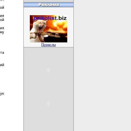
ой

ия

ой

ия

му

Приколы
та

ий

ук
