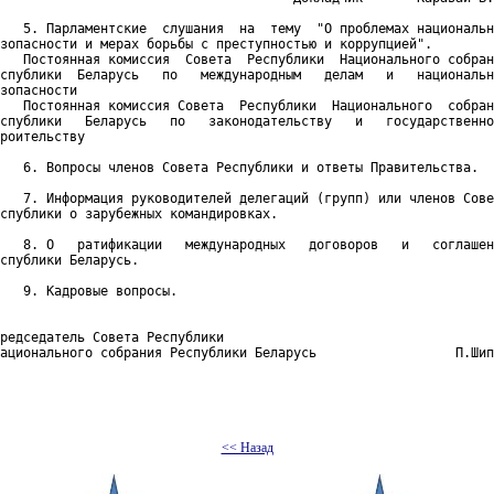
   5. Парламентские  слушания  на  тему  "О проблемах национальн
зопасности и мерах борьбы с преступностью и коррупцией".

   Постоянная комиссия  Совета  Республики  Национального собран
спублики  Беларусь   по   международным   делам   и   национальн
зопасности

   Постоянная комиссия Совета  Республики  Национального  собран
спублики   Беларусь   по   законодательству   и   государственно
роительству

   6. Вопросы членов Совета Республики и ответы Правительства.

   7. Информация руководителей делегаций (групп) или членов Сове
спублики о зарубежных командировках.

   8. О   ратификации   международных   договоров   и   соглашен
спублики Беларусь.

   9. Кадровые вопросы.

редседатель Совета Республики

ационального собрания Республики Беларусь                  П.Шип
<< Назад