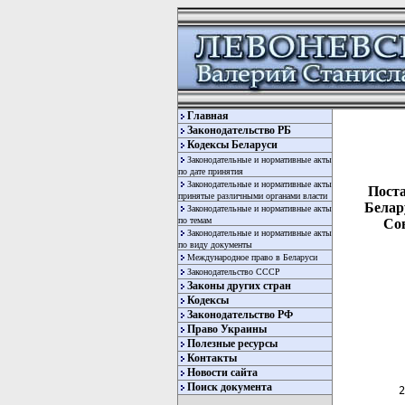
Главная
Законодательство РБ
Кодексы Беларуси
Законодательные и нормативные акты
по дате принятия
Законодательные и нормативные акты
Поста
принятые различными органами власти
Белару
Законодательные и нормативные акты
по темам
Сов
Законодательные и нормативные акты
по виду документы
Международное право в Беларуси
Законодательство СССР
Законы других стран
Кодексы
Законодательство РФ
Право Украины
Полезные ресурсы
  
Контакты
  
Новости сайта
Поиск документа
 2