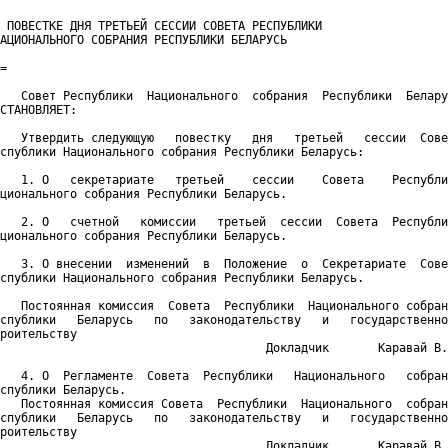
 ПОВЕСТКЕ ДНЯ ТРЕТЬЕЙ СЕССИИ СОВЕТА РЕСПУБЛИКИ

АЦИОНАЛЬНОГО СОБРАНИЯ РЕСПУБЛИКИ БЕЛАРУСЬ

=

   Совет Республики  Национального  собрания  Республики  Белару
СТАНОВЛЯЕТ:

   Утвердить следующую   повестку   дня   третьей   сессии  Сове
спублики Национального собрания Республики Беларусь:

   1. О   секретариате   третьей    сессии    Совета    Республи
ционального собрания Республики Беларусь.

   2. О   счетной   комиссии   третьей  сессии  Совета  Республи
ционального собрания Республики Беларусь.

   3. О внесении  изменений  в  Положение  о  Секретариате  Сове
спублики Национального собрания Республики Беларусь.

   Постоянная комиссия  Совета  Республики  Национального собран
спублики   Беларусь   по   законодательству   и   государственно
роительству

                                      Докладчик 	Каравай В.С.

   4. О  Регламенте  Совета  Республики   Национального   собран
спублики Беларусь.

   Постоянная комиссия Совета  Республики  Национального  собран
спублики   Беларусь   по   законодательству   и   государственно
роительству

                                      Докладчик	Каравай В.С.
