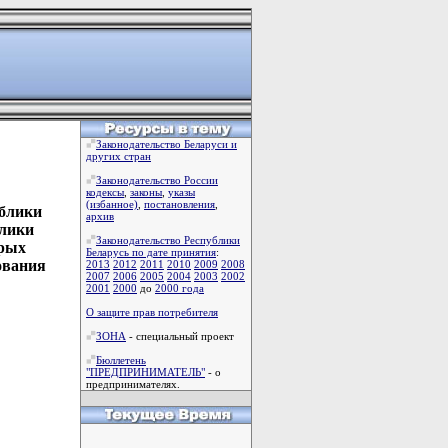
Законодательство Беларуси и
других стран
Законодательство России
кодексы
,
законы
,
указы
(избанное)
,
постановления
,
ублики
архив
блики
Законодательство Республики
орых
Беларусь по дате принятия
:
ования
2013
2012
2011
2010
2009
2008
2007
2006
2005
2004
2003
2002
2001
2000
до
2000 года
О защите прав потребителя
ЗОНА
- специальный проект
Бюллетень
"ПРЕДПРИНИМАТЕЛЬ"
- о
предпринимателях.