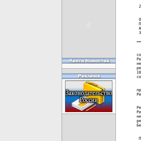
 2
 О
 П
 А
 З
==
  
со
Ре
не
ре
10
со
  
пр
Ре
  
Ре
Ре
не
ре
Бе
 П