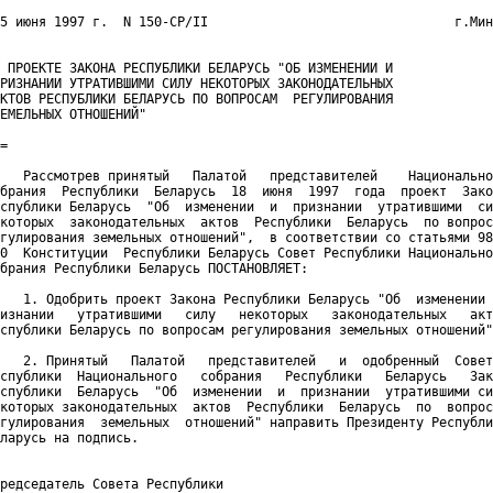
5 июня 1997 г.  N 150-СР/II                                г.Мин
 ПРОЕКТЕ ЗАКОНА РЕСПУБЛИКИ БЕЛАРУСЬ "ОБ ИЗМЕНЕНИИ И

РИЗНАНИИ УТРАТИВШИМИ СИЛУ НЕКОТОРЫХ ЗАКОНОДАТЕЛЬНЫХ

КТОВ РЕСПУБЛИКИ БЕЛАРУСЬ ПО ВОПРОСАМ  РЕГУЛИРОВАНИЯ

ЕМЕЛЬНЫХ ОТНОШЕНИЙ"

=

   Рассмотрев принятый   Палатой   представителей    Национально
брания  Республики  Беларусь  18  июня  1997  года  проект  Зако
спублики Беларусь  "Об  изменении  и  признании  утратившими  си
которых  законодательных  актов  Республики  Беларусь  по вопрос
гулирования земельных отношений",  в соответствии со статьями 98
0  Конституции  Республики Беларусь Совет Республики Национально
брания Республики Беларусь ПОСТАНОВЛЯЕТ:

   1. Одобрить проект Закона Республики Беларусь "Об  изменении 
изнании   утратившими   силу   некоторых   законодательных   акт
спублики Беларусь по вопросам регулирования земельных отношений"
   2. Принятый   Палатой   представителей   и  одобренный  Совет
спублики  Национального   собрания   Республики   Беларусь   Зак
спублики  Беларусь  "Об  изменении  и  признании  утратившими си
которых законодательных  актов  Республики  Беларусь  по  вопрос
гулирования  земельных  отношений" направить Президенту Республи
ларусь на подпись.

редседатель Совета Республики
