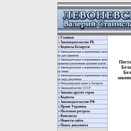
Главная
Законодательство РБ
Кодексы Беларуси
Законодательные и нормативные акты
по дате принятия
Законодательные и нормативные акты
Поста
принятые различными органами власти
Бела
Законодательные и нормативные акты
по темам
Бел
Законодательные и нормативные акты
закон
по виду документы
Международное право в Беларуси
Законодательство СССР
Законы других стран
Кодексы
Законодательство РФ
Право Украины
Полезные ресурсы
Контакты
Новости сайта
  
Поиск документа
  