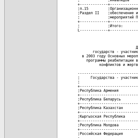
+-------------+-------------
¦п.15         ¦Организационн
¦Раздел II    ¦обеспечение и
¦             ¦мероприятий П
+-------------+-------------
¦             ¦Итого:       
L-------------+-------------
                            
                           Д
       государств - участник
  в 2003 году Основных мероп
    программы реабилитации в
          конфликтов и жертв
----------------------------
¦     Государства - участник
¦                           
+---------------------------
¦Республика Армения         
+---------------------------
¦Республика Беларусь        
+---------------------------
¦Республика Казахстан       
+---------------------------
¦Кыргызская Республика      
+---------------------------
¦Республика Молдова         
+---------------------------
¦Российская Федерация       
+---------------------------