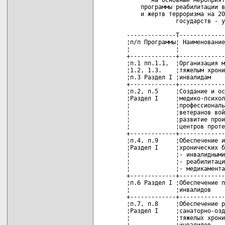
    программы реабилитации в
    и жертв терроризма на 20
              государств - у
--------------T-------------
¦п/п Программы¦ Наименование
¦             ¦             
+-------------+-------------
¦п.1 пп.1.1,  ¦Организация м
¦1.2, 1.3.    ¦тяжелым хрони
¦п.3 Раздел I ¦инвалидам    
+-------------+-------------
¦п.2, п.5     ¦Создание и ос
¦Раздел I     ¦медико-психол
¦             ¦профессиональ
¦             ¦ветеранов вой
¦             ¦развитие прои
¦             ¦центров проте
+-------------+-------------
¦п.4, п.9     ¦Обеспечение и
¦Раздел I     ¦хронических б
¦             ¦- инвалидными
¦             ¦- реабилитаци
¦             ¦- медикамента
+-------------+-------------
¦п.6 Раздел I ¦Обеспечение п
¦             ¦инвалидов    
+-------------+-------------
¦п.7, п.8     ¦Обеспечение р
¦Раздел I     ¦санаторно-озд
¦             ¦тяжелых хрони
¦             ¦инвалидов    