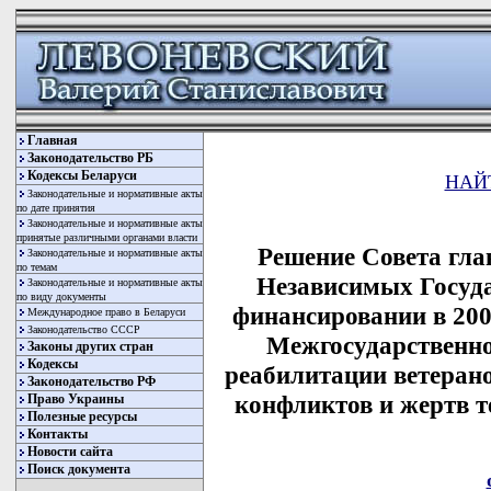
Главная
Законодательство РБ
Кодексы Беларуси
НАЙ
Законодательные и нормативные акты
по дате принятия
Законодательные и нормативные акты
принятые различными органами власти
Решение Совета гла
Законодательные и нормативные акты
по темам
Независимых Государ
Законодательные и нормативные акты
по виду документы
финансировании в 20
Международное право в Беларуси
Законодательство СССР
Межгосударственн
Законы других стран
Кодексы
реабилитации ветеран
Законодательство РФ
конфликтов и жертв т
Право Украины
Полезные ресурсы
Контакты
Новости сайта
Поиск документа