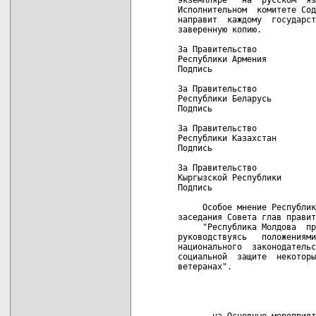
Исполнительном  комитете Сод
направит  каждому  государст
заверенную копию.

За Правительство            
Республики Армения          
Подпись                     
За Правительство            
Республики Беларусь         
Подпись                     
За Правительство            
Республики Казахстан        
Подпись                     
За Правительство            
Кыргызской Республики       
Подпись                     
     Особое мнение Республик
заседания Совета глав правит
     "Республика Молдова  пр
руководствуясь   положениями
национального  законодательс
социальной  защите  некоторы
ветеранах".

                            
                            
       на Основные мероприят