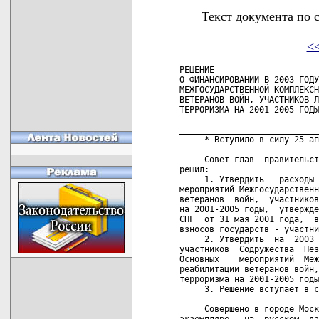
Текст документа по 
<
РЕШЕНИЕ

О ФИНАНСИРОВАНИИ В 2003 ГОДУ
МЕЖГОСУДАРСТВЕННОЙ КОМПЛЕКСН
ВЕТЕРАНОВ ВОЙН, УЧАСТНИКОВ Л
ТЕРРОРИЗМА НА 2001-2005 ГОДЫ
____________________________
     * Вступило в силу 25 ап
     Совет глав  правительст
решил:

     1. Утвердить   расходы 
мероприятий Межгосударственн
ветеранов  войн,  участников
на 2001-2005 годы,  утвержде
СНГ  от 31 мая 2001 года,  в
взносов государств - участни
     2. Утвердить  на  2003 
участников  Содружества  Нез
Основных    мероприятий  Меж
реабилитации ветеранов войн,
терроризма на 2001-2005 годы
     3. Решение вступает в с
     Совершено в городе Моск
экземпляре   на  русском  яз