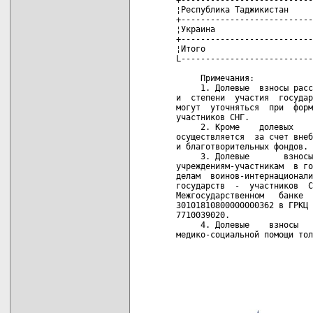
¦Республика Таджикистан     
+---------------------------
¦Украина                    
+---------------------------
¦Итого                      
L---------------------------
     Примечания:

     1. Долевые  взносы расс
и  степени  участия  государ
могут  уточняться  при  форм
участников СНГ.

     2. Кроме    долевых    
осуществляется  за счет внеб
и благотворительных фондов.

     3. Долевые       взносы
учреждениям-участникам  в го
делам  воинов-интернационали
государств  -  участников  С
Межгосударственном   банке  
30101810800000000362 в ГРКЦ 
7710039020.

     4. Долевые    взносы   
медико-социальной помощи тол